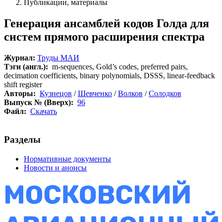
Публикации, материалы
Генерация ансамблей кодов Голда для
систем прямого расширения спектра
Журнал:
Труды МАИ
Тэги (англ.):
m-sequences, Gold’s codes, preferred pairs,
decimation coefficients, binary polynomials, DSSS, linear-feedback
shift register
Авторы:
Кузнецов
/
Шевченко
/
Волков
/
Солодков
Выпуск № (Вверх):
96
Файл:
Скачать
Разделы
Нормативные документы
Новости и анонсы