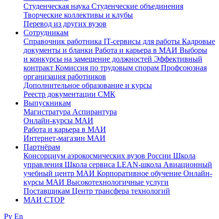
Студенческая наука
Студенческие объединения
Творческие коллективы и клубы
Перевод из других вузов
Сотрудникам
Cправочник работника
IT-сервисы для работы
Кадровые
документы и бланки
Работа и карьера в МАИ
Выборы
и конкурсы на замещение должностей
Эффективный
контракт
Комиссия по трудовым спорам
Профсоюзная
организация работников
Дополнительное образование и курсы
Реестр документации СМК
Выпускникам
Магистратура
Аспирантура
Онлайн-курсы МАИ
Работа и карьера в МАИ
Интернет-магазин МАИ
Партнёрам
Консорциум аэрокосмических вузов России
Школа
управления
Школа сервиса
LEAN-школа
Авиационный
учебный центр МАИ
Корпоративное обучение
Онлайн-
курсы МАИ
Высокотехнологичные услуги
Поставщикам
Центр трансфера технологий
МАИ СТОР
Ру
En