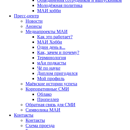
Объединения сотрудников и выпускников
Молодёжная политика
МАИ хобби
Пресс-центр
Новости
Анонсы
Медиапроекты МАИ
Как это работает?
МАИ Хобби
Один день в...
Как, зачем и почему?
Терминология
мАи подкасты
Чё по науке
Диплом пригодился
Мой профиль
Маёвские истории успеха
Корпоративные СМИ
Облако
Пропеллер
Обратная связь для СМИ
Символика МАИ
Контакты
Контакты
Схема проезда