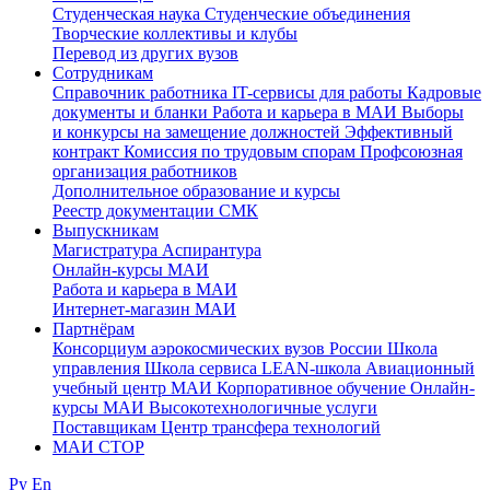
Студенческая наука
Студенческие объединения
Творческие коллективы и клубы
Перевод из других вузов
Сотрудникам
Cправочник работника
IT-сервисы для работы
Кадровые
документы и бланки
Работа и карьера в МАИ
Выборы
и конкурсы на замещение должностей
Эффективный
контракт
Комиссия по трудовым спорам
Профсоюзная
организация работников
Дополнительное образование и курсы
Реестр документации СМК
Выпускникам
Магистратура
Аспирантура
Онлайн-курсы МАИ
Работа и карьера в МАИ
Интернет-магазин МАИ
Партнёрам
Консорциум аэрокосмических вузов России
Школа
управления
Школа сервиса
LEAN-школа
Авиационный
учебный центр МАИ
Корпоративное обучение
Онлайн-
курсы МАИ
Высокотехнологичные услуги
Поставщикам
Центр трансфера технологий
МАИ СТОР
Ру
En