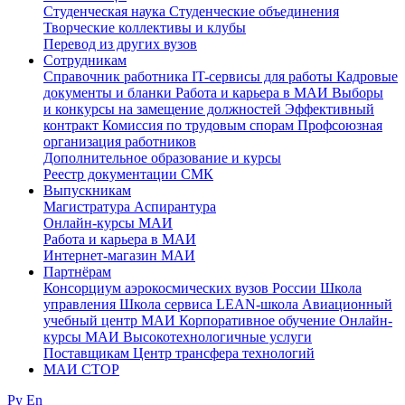
Студенческая наука
Студенческие объединения
Творческие коллективы и клубы
Перевод из других вузов
Сотрудникам
Cправочник работника
IT-сервисы для работы
Кадровые
документы и бланки
Работа и карьера в МАИ
Выборы
и конкурсы на замещение должностей
Эффективный
контракт
Комиссия по трудовым спорам
Профсоюзная
организация работников
Дополнительное образование и курсы
Реестр документации СМК
Выпускникам
Магистратура
Аспирантура
Онлайн-курсы МАИ
Работа и карьера в МАИ
Интернет-магазин МАИ
Партнёрам
Консорциум аэрокосмических вузов России
Школа
управления
Школа сервиса
LEAN-школа
Авиационный
учебный центр МАИ
Корпоративное обучение
Онлайн-
курсы МАИ
Высокотехнологичные услуги
Поставщикам
Центр трансфера технологий
МАИ СТОР
Ру
En