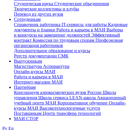
Студенческая наука
Студенческие объединения
Творческие коллективы и клубы
Перевод из других вузов
Сотрудникам
Cправочник работника
IT-сервисы для работы
Кадровые
документы и бланки
Работа и карьера в МАИ
Выборы
и конкурсы на замещение должностей
Эффективный
контракт
Комиссия по трудовым спорам
Профсоюзная
организация работников
Дополнительное образование и курсы
Реестр документации СМК
Выпускникам
Магистратура
Аспирантура
Онлайн-курсы МАИ
Работа и карьера в МАИ
Интернет-магазин МАИ
Партнёрам
Консорциум аэрокосмических вузов России
Школа
управления
Школа сервиса
LEAN-школа
Авиационный
учебный центр МАИ
Корпоративное обучение
Онлайн-
курсы МАИ
Высокотехнологичные услуги
Поставщикам
Центр трансфера технологий
МАИ СТОР
Ру
En