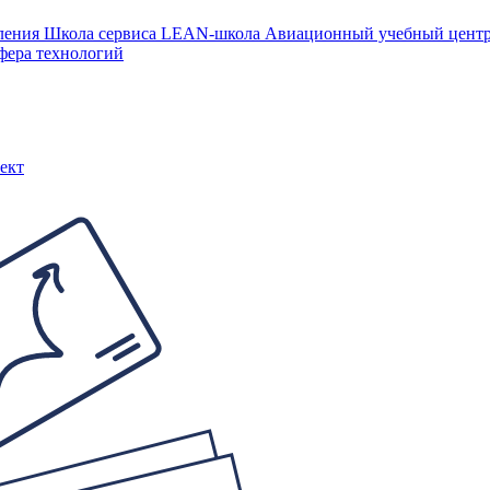
ления
Школа сервиса
LEAN-школа
Авиационный учебный цен
фера технологий
ект