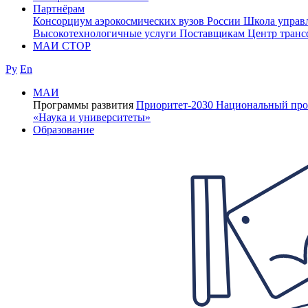
Партнёрам
Консорциум аэрокосмических вузов России
Школа управ
Высокотехнологичные услуги
Поставщикам
Центр транс
МАИ СТОР
Ру
En
МАИ
Программы развития
Приоритет-2030
Национальный про
«Наука и университеты»
Образование