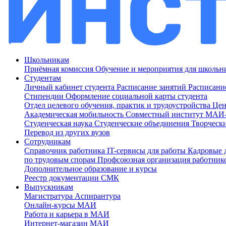
Школьникам
Приёмная комиссия
Обучение и мероприятия для школь
Студентам
Личный кабинет студента
Расписание занятий
Расписани
Стипендии
Оформление социальной карты студента
Отдел целевого обучения, практик и трудоустройства
Цен
Академическая мобильность
Совместный институт МА
Студенческая наука
Студенческие объединения
Творческ
Перевод из других вузов
Сотрудникам
Cправочник работника
IT-сервисы для работы
Кадровые 
по трудовым спорам
Профсоюзная организация работник
Дополнительное образование и курсы
Реестр документации СМК
Выпускникам
Магистратура
Аспирантура
Онлайн-курсы МАИ
Работа и карьера в МАИ
Интернет-магазин МАИ