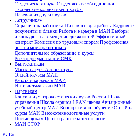
Студенческая наука
Студенческие объединения
Творческие коллективы и клубы
Перевод из других вузов
Сотрудникам
Cправочник работника
IT-сервисы для работы
Кадровые
документы и бланки
Работа и карьера в МАИ
Выборы
и конкурсы на замещение должностей
Эффективный
контракт
Комиссия по трудовым спорам
Профсоюзная
организация работников
Дополнительное образование и курсы
Реестр документации СМК
Выпускникам
Магистратура
Аспирантура
Онлайн-курсы МАИ
Работа и карьера в МАИ
Интернет-магазин МАИ
Партнёрам
Консорциум аэрокосмических вузов России
Школа
управления
Школа сервиса
LEAN-школа
Авиационный
учебный центр МАИ
Корпоративное обучение
Онлайн-
курсы МАИ
Высокотехнологичные услуги
Поставщикам
Центр трансфера технологий
МАИ СТОР
Ру
En