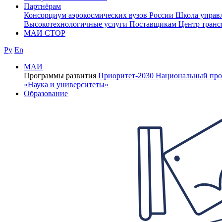
Партнёрам
Консорциум аэрокосмических вузов России
Школа управ
Высокотехнологичные услуги
Поставщикам
Центр транс
МАИ СТОР
Ру
En
МАИ
Программы развития
Приоритет-2030
Национальный про
«Наука и университеты»
Образование