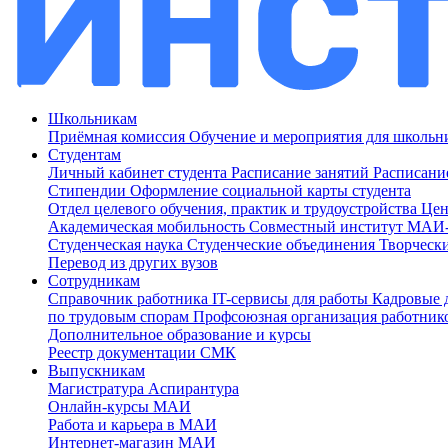
Школьникам
Приёмная комиссия
Обучение и мероприятия для школь
Студентам
Личный кабинет студента
Расписание занятий
Расписани
Стипендии
Оформление социальной карты студента
Отдел целевого обучения, практик и трудоустройства
Цен
Академическая мобильность
Совместный институт МА
Студенческая наука
Студенческие объединения
Творческ
Перевод из других вузов
Сотрудникам
Cправочник работника
IT-сервисы для работы
Кадровые 
по трудовым спорам
Профсоюзная организация работник
Дополнительное образование и курсы
Реестр документации СМК
Выпускникам
Магистратура
Аспирантура
Онлайн-курсы МАИ
Работа и карьера в МАИ
Интернет-магазин МАИ