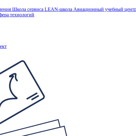
ления
Школа сервиса
LEAN-школа
Авиационный учебный цен
фера технологий
ект