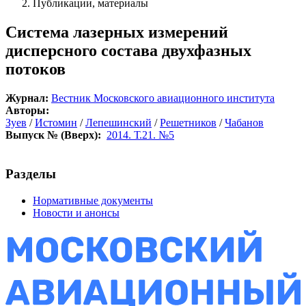
Публикации, материалы
Система лазерных измерений
дисперсного состава двухфазных
потоков
Журнал:
Вестник Московского авиационного института
Авторы:
Зуев
/
Истомин
/
Лепешинский
/
Решетников
/
Чабанов
Выпуск № (Вверх):
2014. Т.21. №5
Разделы
Нормативные документы
Новости и анонсы