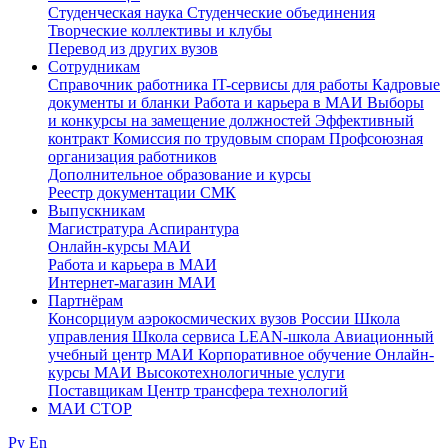
Студенческая наука
Студенческие объединения
Творческие коллективы и клубы
Перевод из других вузов
Сотрудникам
Cправочник работника
IT-сервисы для работы
Кадровые
документы и бланки
Работа и карьера в МАИ
Выборы
и конкурсы на замещение должностей
Эффективный
контракт
Комиссия по трудовым спорам
Профсоюзная
организация работников
Дополнительное образование и курсы
Реестр документации СМК
Выпускникам
Магистратура
Аспирантура
Онлайн-курсы МАИ
Работа и карьера в МАИ
Интернет-магазин МАИ
Партнёрам
Консорциум аэрокосмических вузов России
Школа
управления
Школа сервиса
LEAN-школа
Авиационный
учебный центр МАИ
Корпоративное обучение
Онлайн-
курсы МАИ
Высокотехнологичные услуги
Поставщикам
Центр трансфера технологий
МАИ СТОР
Ру
En