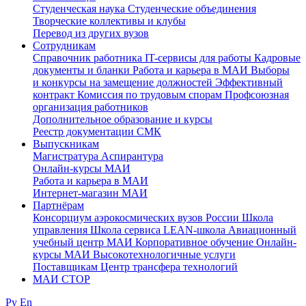
Студенческая наука
Студенческие объединения
Творческие коллективы и клубы
Перевод из других вузов
Сотрудникам
Cправочник работника
IT-сервисы для работы
Кадровые
документы и бланки
Работа и карьера в МАИ
Выборы
и конкурсы на замещение должностей
Эффективный
контракт
Комиссия по трудовым спорам
Профсоюзная
организация работников
Дополнительное образование и курсы
Реестр документации СМК
Выпускникам
Магистратура
Аспирантура
Онлайн-курсы МАИ
Работа и карьера в МАИ
Интернет-магазин МАИ
Партнёрам
Консорциум аэрокосмических вузов России
Школа
управления
Школа сервиса
LEAN-школа
Авиационный
учебный центр МАИ
Корпоративное обучение
Онлайн-
курсы МАИ
Высокотехнологичные услуги
Поставщикам
Центр трансфера технологий
МАИ СТОР
Ру
En