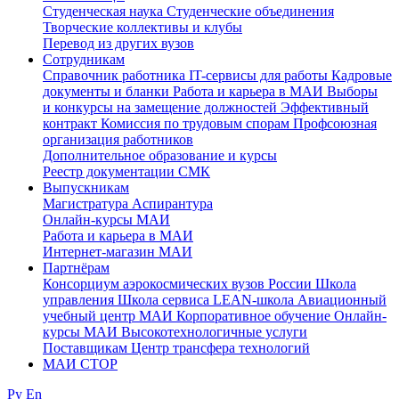
Студенческая наука
Студенческие объединения
Творческие коллективы и клубы
Перевод из других вузов
Сотрудникам
Cправочник работника
IT-сервисы для работы
Кадровые
документы и бланки
Работа и карьера в МАИ
Выборы
и конкурсы на замещение должностей
Эффективный
контракт
Комиссия по трудовым спорам
Профсоюзная
организация работников
Дополнительное образование и курсы
Реестр документации СМК
Выпускникам
Магистратура
Аспирантура
Онлайн-курсы МАИ
Работа и карьера в МАИ
Интернет-магазин МАИ
Партнёрам
Консорциум аэрокосмических вузов России
Школа
управления
Школа сервиса
LEAN-школа
Авиационный
учебный центр МАИ
Корпоративное обучение
Онлайн-
курсы МАИ
Высокотехнологичные услуги
Поставщикам
Центр трансфера технологий
МАИ СТОР
Ру
En