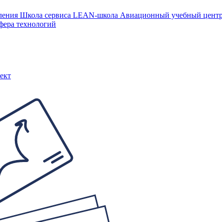
ления
Школа сервиса
LEAN-школа
Авиационный учебный цен
фера технологий
ект