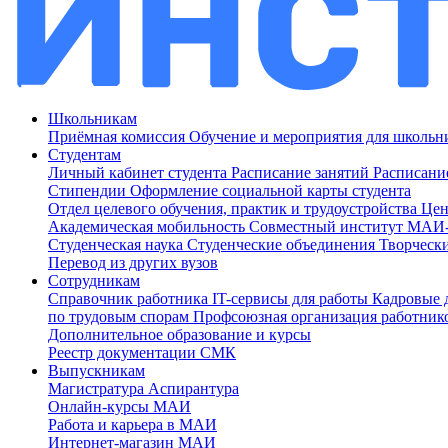
Школьникам
Приёмная комиссия
Обучение и мероприятия для школь
Студентам
Личный кабинет студента
Расписание занятий
Расписани
Стипендии
Оформление социальной карты студента
Отдел целевого обучения, практик и трудоустройства
Цен
Академическая мобильность
Совместный институт МА
Студенческая наука
Студенческие объединения
Творческ
Перевод из других вузов
Сотрудникам
Cправочник работника
IT-сервисы для работы
Кадровые 
по трудовым спорам
Профсоюзная организация работник
Дополнительное образование и курсы
Реестр документации СМК
Выпускникам
Магистратура
Аспирантура
Онлайн-курсы МАИ
Работа и карьера в МАИ
Интернет-магазин МАИ