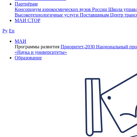
Партнёрам
Консорциум аэрокосмических вузов России
Школа управ
Высокотехнологичные услуги
Поставщикам
Центр транс
МАИ СТОР
Ру
En
МАИ
Программы развития
Приоритет-2030
Национальный про
«Наука и университеты»
Образование