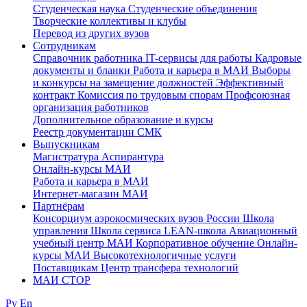
Студенческая наука
Студенческие объединения
Творческие коллективы и клубы
Перевод из других вузов
Сотрудникам
Cправочник работника
IT-сервисы для работы
Кадровые
документы и бланки
Работа и карьера в МАИ
Выборы
и конкурсы на замещение должностей
Эффективный
контракт
Комиссия по трудовым спорам
Профсоюзная
организация работников
Дополнительное образование и курсы
Реестр документации СМК
Выпускникам
Магистратура
Аспирантура
Онлайн-курсы МАИ
Работа и карьера в МАИ
Интернет-магазин МАИ
Партнёрам
Консорциум аэрокосмических вузов России
Школа
управления
Школа сервиса
LEAN-школа
Авиационный
учебный центр МАИ
Корпоративное обучение
Онлайн-
курсы МАИ
Высокотехнологичные услуги
Поставщикам
Центр трансфера технологий
МАИ СТОР
Ру
En