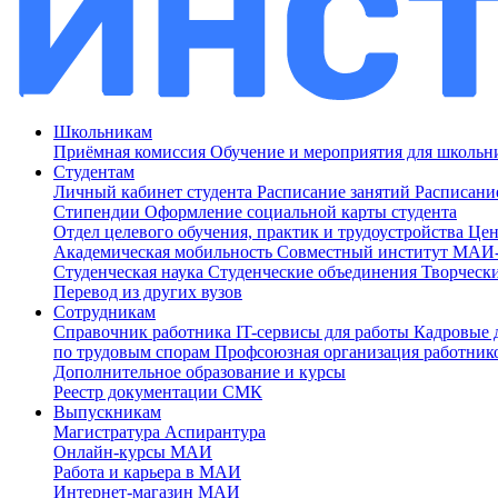
Школьникам
Приёмная комиссия
Обучение и мероприятия для школь
Студентам
Личный кабинет студента
Расписание занятий
Расписани
Стипендии
Оформление социальной карты студента
Отдел целевого обучения, практик и трудоустройства
Цен
Академическая мобильность
Совместный институт МА
Студенческая наука
Студенческие объединения
Творческ
Перевод из других вузов
Сотрудникам
Cправочник работника
IT-сервисы для работы
Кадровые 
по трудовым спорам
Профсоюзная организация работник
Дополнительное образование и курсы
Реестр документации СМК
Выпускникам
Магистратура
Аспирантура
Онлайн-курсы МАИ
Работа и карьера в МАИ
Интернет-магазин МАИ