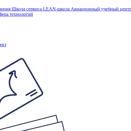
ления
Школа сервиса
LEAN-школа
Авиационный учебный цен
фера технологий
ект