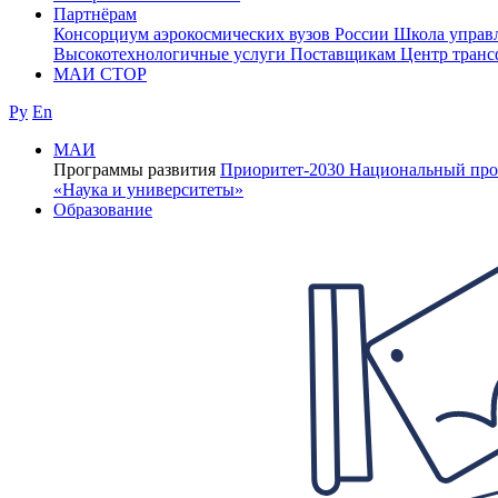
Партнёрам
Консорциум аэрокосмических вузов России
Школа управ
Высокотехнологичные услуги
Поставщикам
Центр транс
МАИ СТОР
Ру
En
МАИ
Программы развития
Приоритет-2030
Национальный про
«Наука и университеты»
Образование