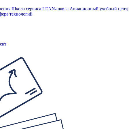
ления
Школа сервиса
LEAN-школа
Авиационный учебный цен
фера технологий
ект