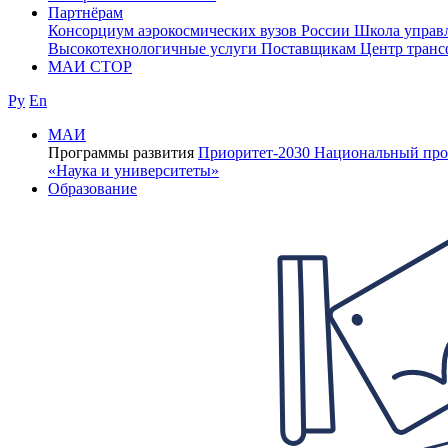
Партнёрам
Консорциум аэрокосмических вузов России
Школа управ
Высокотехнологичные услуги
Поставщикам
Центр транс
МАИ СТОР
Ру
En
МАИ
Программы развития
Приоритет-2030
Национальный про
«Наука и университеты»
Образование