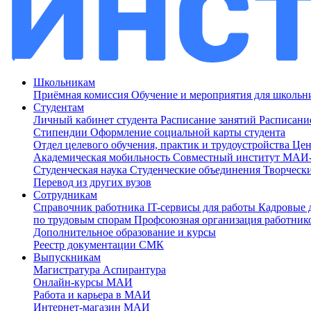
Школьникам
Приёмная комиссия
Обучение и мероприятия для школь
Студентам
Личный кабинет студента
Расписание занятий
Расписани
Стипендии
Оформление социальной карты студента
Отдел целевого обучения, практик и трудоустройства
Цен
Академическая мобильность
Совместный институт МА
Студенческая наука
Студенческие объединения
Творческ
Перевод из других вузов
Сотрудникам
Cправочник работника
IT-сервисы для работы
Кадровые 
по трудовым спорам
Профсоюзная организация работник
Дополнительное образование и курсы
Реестр документации СМК
Выпускникам
Магистратура
Аспирантура
Онлайн-курсы МАИ
Работа и карьера в МАИ
Интернет-магазин МАИ