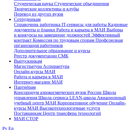
Студенческая наука
Студенческие объединения
Творческие коллективы и клубы
Перевод из других вузов
Сотрудникам
Cправочник работника
IT-сервисы для работы
Кадровые
документы и бланки
Работа и карьера в МАИ
Выборы
и конкурсы на замещение должностей
Эффективный
контракт
Комиссия по трудовым спорам
Профсоюзная
организация работников
Дополнительное образование и курсы
Реестр документации СМК
Выпускникам
Магистратура
Аспирантура
Онлайн-курсы МАИ
Работа и карьера в МАИ
Интернет-магазин МАИ
Партнёрам
Консорциум аэрокосмических вузов России
Школа
управления
Школа сервиса
LEAN-школа
Авиационный
учебный центр МАИ
Корпоративное обучение
Онлайн-
курсы МАИ
Высокотехнологичные услуги
Поставщикам
Центр трансфера технологий
МАИ СТОР
Ру
En