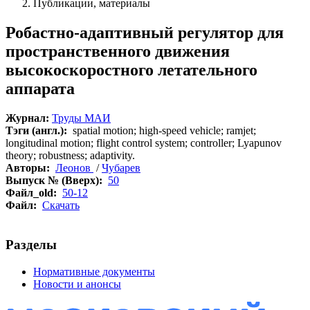
Публикации, материалы
Робастно-адаптивный регулятор для
пространственного движения
высокоскоростного летательного
аппарата
Журнал:
Труды МАИ
Тэги (англ.):
spatial motion; high-speed vehicle; ramjet;
longitudinal motion; flight control system; controller; Lyapunov
theory; robustness; adaptivity.
Авторы:
Леонов
/
Чубарев
Выпуск № (Вверх):
50
Файл_old:
50-12
Файл:
Скачать
Разделы
Нормативные документы
Новости и анонсы