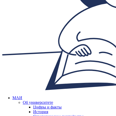
МАИ
Об университете
Цифры и факты
История