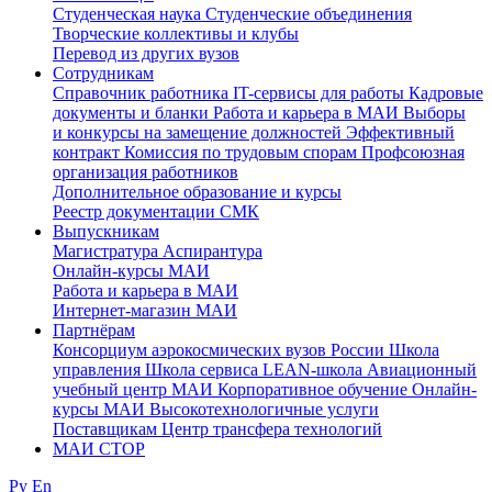
Студенческая наука
Студенческие объединения
Творческие коллективы и клубы
Перевод из других вузов
Сотрудникам
Cправочник работника
IT-сервисы для работы
Кадровые
документы и бланки
Работа и карьера в МАИ
Выборы
и конкурсы на замещение должностей
Эффективный
контракт
Комиссия по трудовым спорам
Профсоюзная
организация работников
Дополнительное образование и курсы
Реестр документации СМК
Выпускникам
Магистратура
Аспирантура
Онлайн-курсы МАИ
Работа и карьера в МАИ
Интернет-магазин МАИ
Партнёрам
Консорциум аэрокосмических вузов России
Школа
управления
Школа сервиса
LEAN-школа
Авиационный
учебный центр МАИ
Корпоративное обучение
Онлайн-
курсы МАИ
Высокотехнологичные услуги
Поставщикам
Центр трансфера технологий
МАИ СТОР
Ру
En