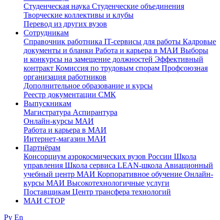
Студенческая наука
Студенческие объединения
Творческие коллективы и клубы
Перевод из других вузов
Сотрудникам
Cправочник работника
IT-сервисы для работы
Кадровые
документы и бланки
Работа и карьера в МАИ
Выборы
и конкурсы на замещение должностей
Эффективный
контракт
Комиссия по трудовым спорам
Профсоюзная
организация работников
Дополнительное образование и курсы
Реестр документации СМК
Выпускникам
Магистратура
Аспирантура
Онлайн-курсы МАИ
Работа и карьера в МАИ
Интернет-магазин МАИ
Партнёрам
Консорциум аэрокосмических вузов России
Школа
управления
Школа сервиса
LEAN-школа
Авиационный
учебный центр МАИ
Корпоративное обучение
Онлайн-
курсы МАИ
Высокотехнологичные услуги
Поставщикам
Центр трансфера технологий
МАИ СТОР
Ру
En