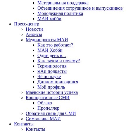
Материальная поддержка
Объединения сотрудников и выпускников
Молодёжная политика
МАИ хобби
Пресс-центр
Новости
Анонсы
Медиапроекты МАИ
Как это работает?
МАИ Хобби
Один день в...
Как, зачем и почему?
Терминология
мАи подкасты
Чё по науке
Диплом пригодился
Мой профиль
Маёвские истории успеха
Корпоративные СМИ
Облако
Пропеллер
Обратная связь для СМИ
Символика МАИ
Контакты
Контакты