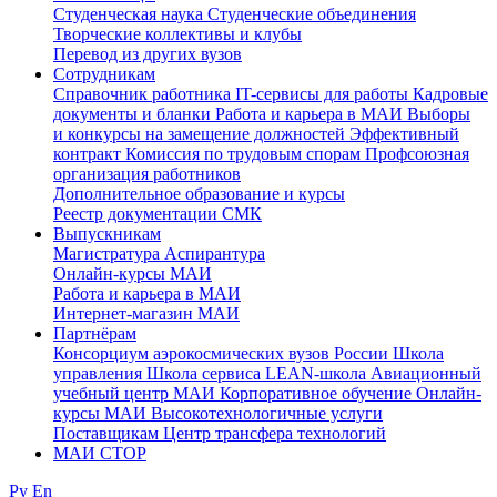
Студенческая наука
Студенческие объединения
Творческие коллективы и клубы
Перевод из других вузов
Сотрудникам
Cправочник работника
IT-сервисы для работы
Кадровые
документы и бланки
Работа и карьера в МАИ
Выборы
и конкурсы на замещение должностей
Эффективный
контракт
Комиссия по трудовым спорам
Профсоюзная
организация работников
Дополнительное образование и курсы
Реестр документации СМК
Выпускникам
Магистратура
Аспирантура
Онлайн-курсы МАИ
Работа и карьера в МАИ
Интернет-магазин МАИ
Партнёрам
Консорциум аэрокосмических вузов России
Школа
управления
Школа сервиса
LEAN-школа
Авиационный
учебный центр МАИ
Корпоративное обучение
Онлайн-
курсы МАИ
Высокотехнологичные услуги
Поставщикам
Центр трансфера технологий
МАИ СТОР
Ру
En