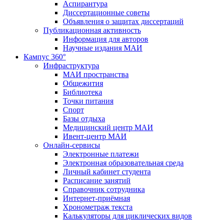
Аспирантура
Диссертационные советы
Объявления о защитах диссертаций
Публикационная активность
Информация для авторов
Научные издания МАИ
Кампус 360°
Инфраструктура
МАИ пространства
Общежития
Библиотека
Точки питания
Спорт
Базы отдыха
Медицинский центр МАИ
Ивент-центр МАИ
Онлайн-сервисы
Электронные платежи
Электронная образовательная среда
Личный кабинет студента
Расписание занятий
Справочник сотрудника
Интернет-приёмная
Хронометраж текста
Калькуляторы для циклических видов