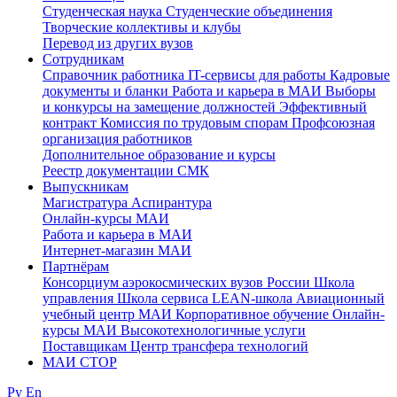
Студенческая наука
Студенческие объединения
Творческие коллективы и клубы
Перевод из других вузов
Сотрудникам
Cправочник работника
IT-сервисы для работы
Кадровые
документы и бланки
Работа и карьера в МАИ
Выборы
и конкурсы на замещение должностей
Эффективный
контракт
Комиссия по трудовым спорам
Профсоюзная
организация работников
Дополнительное образование и курсы
Реестр документации СМК
Выпускникам
Магистратура
Аспирантура
Онлайн-курсы МАИ
Работа и карьера в МАИ
Интернет-магазин МАИ
Партнёрам
Консорциум аэрокосмических вузов России
Школа
управления
Школа сервиса
LEAN-школа
Авиационный
учебный центр МАИ
Корпоративное обучение
Онлайн-
курсы МАИ
Высокотехнологичные услуги
Поставщикам
Центр трансфера технологий
МАИ СТОР
Ру
En