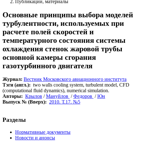
Публикации, материалы
Основные принципы выбора моделей
турбулентности, используемых при
расчете полей скоростей и
температурного состояния системы
охлаждения стенок жаровой трубы
основной камеры сгорания
газотурбинного двигателя
Журнал:
Вестник Московского авиационного института
Тэги (англ.):
two walls cooling system, turbulent model, CFD
(computational fluid dynamics), numerical simulation.
Авторы:
Крылов
/
Мануйлов
/
Федоров
/
Юн
Выпуск № (Вверх):
2010. Т.17. №5
Разделы
Нормативные документы
Новости и анонсы