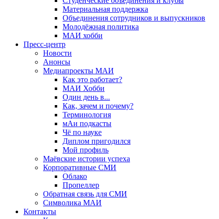
Студенческие объединения и клубы
Материальная поддержка
Объединения сотрудников и выпускников
Молодёжная политика
МАИ хобби
Пресс-центр
Новости
Анонсы
Медиапроекты МАИ
Как это работает?
МАИ Хобби
Один день в...
Как, зачем и почему?
Терминология
мАи подкасты
Чё по науке
Диплом пригодился
Мой профиль
Маёвские истории успеха
Корпоративные СМИ
Облако
Пропеллер
Обратная связь для СМИ
Символика МАИ
Контакты