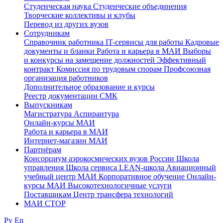
Студенческая наука
Студенческие объединения
Творческие коллективы и клубы
Перевод из других вузов
Сотрудникам
Cправочник работника
IT-сервисы для работы
Кадровые
документы и бланки
Работа и карьера в МАИ
Выборы
и конкурсы на замещение должностей
Эффективный
контракт
Комиссия по трудовым спорам
Профсоюзная
организация работников
Дополнительное образование и курсы
Реестр документации СМК
Выпускникам
Магистратура
Аспирантура
Онлайн-курсы МАИ
Работа и карьера в МАИ
Интернет-магазин МАИ
Партнёрам
Консорциум аэрокосмических вузов России
Школа
управления
Школа сервиса
LEAN-школа
Авиационный
учебный центр МАИ
Корпоративное обучение
Онлайн-
курсы МАИ
Высокотехнологичные услуги
Поставщикам
Центр трансфера технологий
МАИ СТОР
Ру
En