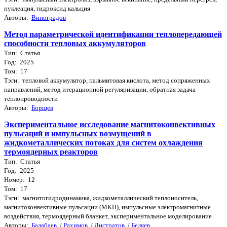
нуклеация, гидроксид кальция
Авторы:
Виноградов
Метод параметрической идентификации теплопередающей
способности тепловых аккумуляторов
Тип: Статья
Год: 2025
Том: 17
Тэги: тепловой аккумулятор, пальмитовая кислота, метод сопряженных
направлений, метод итерационной регуляризации, обратная задача
теплопроводности
Авторы:
Борщев
Экспериментальное исследование магнитоконвективных
пульсаций и импульсных возмущений в
жидкометаллических потоках для систем охлаждения
термоядерных реакторов
Тип: Статья
Год: 2025
Номер: 12
Том: 17
Тэги: магнитогидродинамика, жидкометаллический теплоноситель,
магнитоконвективные пульсации (МКП), импульсные электромагнитные
воздействия, термоядерный бланкет, экспериментальное моделирование
Авторы:
Балабаев
/
Рахимов
/
Листратов
/
Беляев