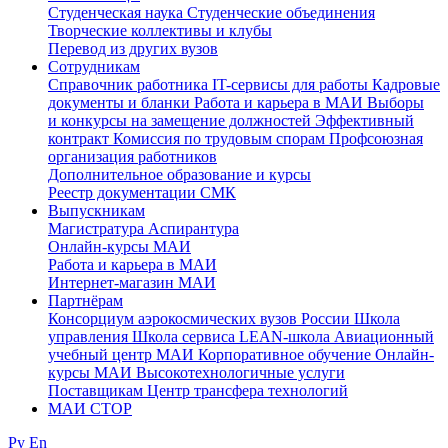
Студенческая наука
Студенческие объединения
Творческие коллективы и клубы
Перевод из других вузов
Сотрудникам
Cправочник работника
IT-сервисы для работы
Кадровые
документы и бланки
Работа и карьера в МАИ
Выборы
и конкурсы на замещение должностей
Эффективный
контракт
Комиссия по трудовым спорам
Профсоюзная
организация работников
Дополнительное образование и курсы
Реестр документации СМК
Выпускникам
Магистратура
Аспирантура
Онлайн-курсы МАИ
Работа и карьера в МАИ
Интернет-магазин МАИ
Партнёрам
Консорциум аэрокосмических вузов России
Школа
управления
Школа сервиса
LEAN-школа
Авиационный
учебный центр МАИ
Корпоративное обучение
Онлайн-
курсы МАИ
Высокотехнологичные услуги
Поставщикам
Центр трансфера технологий
МАИ СТОР
Ру
En