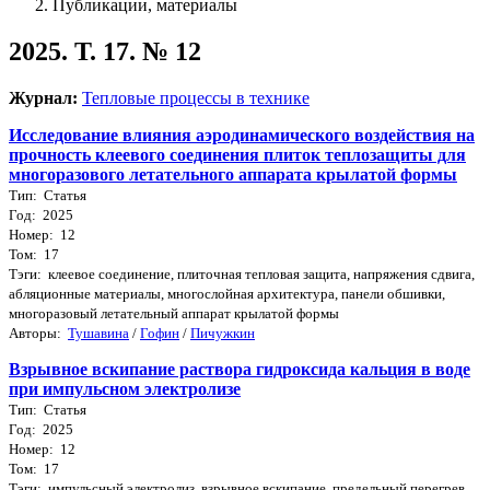
Публикации, материалы
2025. Т. 17. № 12
Журнал:
Тепловые процессы в технике
Исследование влияния аэродинамического воздействия на
прочность клеевого соединения плиток теплозащиты для
многоразового летательного аппарата крылатой формы
Тип: Статья
Год: 2025
Номер: 12
Том: 17
Тэги: клеевое соединение, плиточная тепловая защита, напряжения сдвига,
абляционные материалы, многослойная архитектура, панели обшивки,
многоразовый летательный аппарат крылатой формы
Авторы:
Тушавина
/
Гофин
/
Пичужкин
Взрывное вскипание раствора гидроксида кальция в воде
при импульсном электролизе
Тип: Статья
Год: 2025
Номер: 12
Том: 17
Тэги: импульсный электролиз, взрывное вскипание, предельный перегрев,