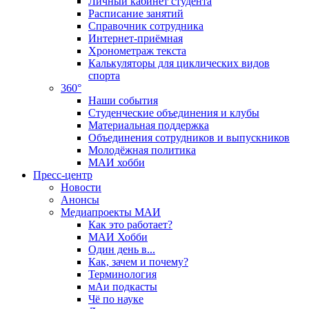
Личный кабинет студента
Расписание занятий
Справочник сотрудника
Интернет-приёмная
Хронометраж текста
Калькуляторы для циклических видов
спорта
360°
Наши события
Студенческие объединения и клубы
Материальная поддержка
Объединения сотрудников и выпускников
Молодёжная политика
МАИ хобби
Пресс-центр
Новости
Анонсы
Медиапроекты МАИ
Как это работает?
МАИ Хобби
Один день в...
Как, зачем и почему?
Терминология
мАи подкасты
Чё по науке