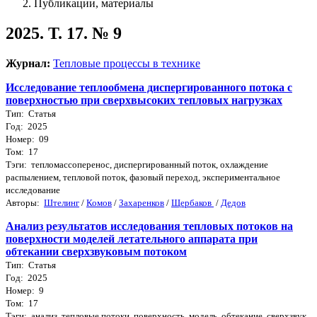
Публикации, материалы
2025. Т. 17. № 9
Журнал:
Тепловые процессы в технике
Исследование теплообмена диспергированного потока с
поверхностью при сверхвысоких тепловых нагрузках
Тип: Статья
Год: 2025
Номер: 09
Том: 17
Тэги: тепломассоперенос, диспергированный поток, охлаждение
распылением, тепловой поток, фазовый переход, экспериментальное
исследование
Авторы:
Штелинг
/
Комов
/
Захаренков
/
Щербаков
/
Дедов
Анализ результатов исследования тепловых потоков на
поверхности моделей летательного аппарата при
обтекании сверхзвуковым потоком
Тип: Статья
Год: 2025
Номер: 9
Том: 17
Тэги: анализ, тепловые потоки, поверхность, модель, обтекание, сверхзвук