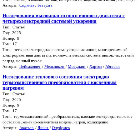
Авторы:
Сидняев
/
Баттулга
Исследования высокочастотного ионного двигателя с
четырехэлектродной системой ускорения
Тип: Статья
Год: 2025
Номер: 9
Том: 17
Тэги: четырехэлектродная система ускорения ионов, многорежимный
электроракетный двигатель, ионно-оптическая система, высокочастотный
разряд, ионный пучок
Авторы:
Пейсахович
/
Мельников
/
Могулкин
/
Хартов
/
Абгарян
Исследование теплового состояния электродов
термоэмиссионного преобразователя с косвенным
нагревом
Тип: Статья
Год: 2025
Номер: 9
Том: 17
Тэги: термоэмиссионный преобразователь, плоские электроды, тепловое
состояние, конечно-элементная модель, нагрев, охлаждение
Авторы:
Акатьев
/
Яшин
/
Онуфриев