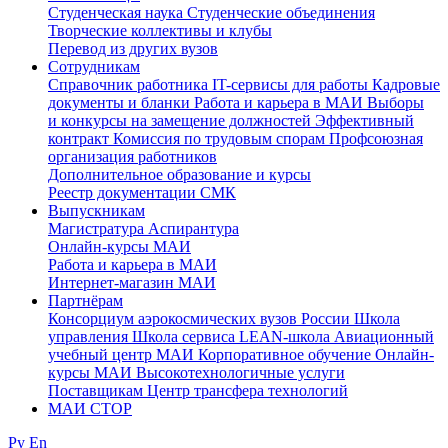
Студенческая наука
Студенческие объединения
Творческие коллективы и клубы
Перевод из других вузов
Сотрудникам
Cправочник работника
IT-сервисы для работы
Кадровые
документы и бланки
Работа и карьера в МАИ
Выборы
и конкурсы на замещение должностей
Эффективный
контракт
Комиссия по трудовым спорам
Профсоюзная
организация работников
Дополнительное образование и курсы
Реестр документации СМК
Выпускникам
Магистратура
Аспирантура
Онлайн-курсы МАИ
Работа и карьера в МАИ
Интернет-магазин МАИ
Партнёрам
Консорциум аэрокосмических вузов России
Школа
управления
Школа сервиса
LEAN-школа
Авиационный
учебный центр МАИ
Корпоративное обучение
Онлайн-
курсы МАИ
Высокотехнологичные услуги
Поставщикам
Центр трансфера технологий
МАИ СТОР
Ру
En