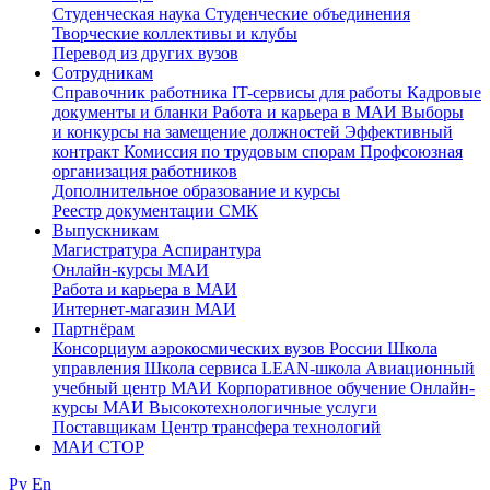
Студенческая наука
Студенческие объединения
Творческие коллективы и клубы
Перевод из других вузов
Сотрудникам
Cправочник работника
IT-сервисы для работы
Кадровые
документы и бланки
Работа и карьера в МАИ
Выборы
и конкурсы на замещение должностей
Эффективный
контракт
Комиссия по трудовым спорам
Профсоюзная
организация работников
Дополнительное образование и курсы
Реестр документации СМК
Выпускникам
Магистратура
Аспирантура
Онлайн-курсы МАИ
Работа и карьера в МАИ
Интернет-магазин МАИ
Партнёрам
Консорциум аэрокосмических вузов России
Школа
управления
Школа сервиса
LEAN-школа
Авиационный
учебный центр МАИ
Корпоративное обучение
Онлайн-
курсы МАИ
Высокотехнологичные услуги
Поставщикам
Центр трансфера технологий
МАИ СТОР
Ру
En