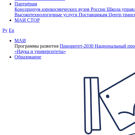
Партнёрам
Консорциум аэрокосмических вузов России
Школа управ
Высокотехнологичные услуги
Поставщикам
Центр транс
МАИ СТОР
Ру
En
МАИ
Программы развития
Приоритет-2030
Национальный про
«Наука и университеты»
Образование