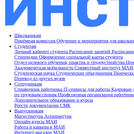
Школьникам
Приёмная комиссия
Обучение и мероприятия для школь
Студентам
Личный кабинет студента
Расписание занятий
Расписани
Стипендии
Оформление социальной карты студента
Отдел целевого обучения, практик и трудоустройства
Цен
Академическая мобильность
Совместный институт МА
Студенческая наука
Студенческие объединения
Творческ
Перевод из других вузов
Сотрудникам
Cправочник работника
IT-сервисы для работы
Кадровые 
по трудовым спорам
Профсоюзная организация работник
Дополнительное образование и курсы
Реестр документации СМК
Выпускникам
Магистратура
Аспирантура
Онлайн-курсы МАИ
Работа и карьера в МАИ
Интернет-магазин МАИ