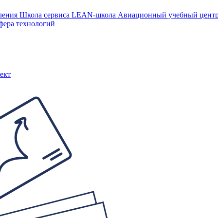
ления
Школа сервиса
LEAN-школа
Авиационный учебный цен
фера технологий
ект