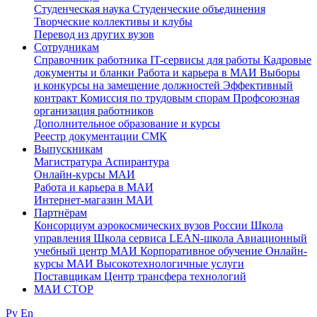
Студенческая наука
Студенческие объединения
Творческие коллективы и клубы
Перевод из других вузов
Сотрудникам
Cправочник работника
IT-сервисы для работы
Кадровые
документы и бланки
Работа и карьера в МАИ
Выборы
и конкурсы на замещение должностей
Эффективный
контракт
Комиссия по трудовым спорам
Профсоюзная
организация работников
Дополнительное образование и курсы
Реестр документации СМК
Выпускникам
Магистратура
Аспирантура
Онлайн-курсы МАИ
Работа и карьера в МАИ
Интернет-магазин МАИ
Партнёрам
Консорциум аэрокосмических вузов России
Школа
управления
Школа сервиса
LEAN-школа
Авиационный
учебный центр МАИ
Корпоративное обучение
Онлайн-
курсы МАИ
Высокотехнологичные услуги
Поставщикам
Центр трансфера технологий
МАИ СТОР
Ру
En