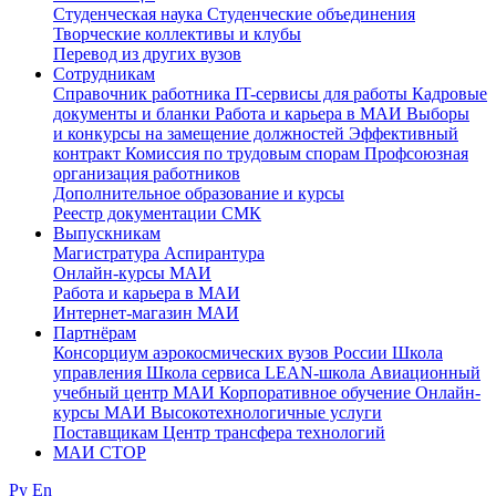
Студенческая наука
Студенческие объединения
Творческие коллективы и клубы
Перевод из других вузов
Сотрудникам
Cправочник работника
IT-сервисы для работы
Кадровые
документы и бланки
Работа и карьера в МАИ
Выборы
и конкурсы на замещение должностей
Эффективный
контракт
Комиссия по трудовым спорам
Профсоюзная
организация работников
Дополнительное образование и курсы
Реестр документации СМК
Выпускникам
Магистратура
Аспирантура
Онлайн-курсы МАИ
Работа и карьера в МАИ
Интернет-магазин МАИ
Партнёрам
Консорциум аэрокосмических вузов России
Школа
управления
Школа сервиса
LEAN-школа
Авиационный
учебный центр МАИ
Корпоративное обучение
Онлайн-
курсы МАИ
Высокотехнологичные услуги
Поставщикам
Центр трансфера технологий
МАИ СТОР
Ру
En