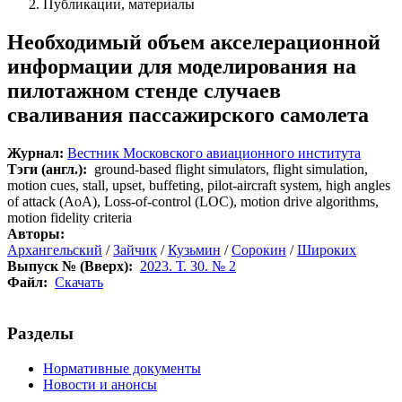
Публикации, материалы
Необходимый объем акселерационной
информации для моделирования на
пилотажном стенде случаев
сваливания пассажирского самолета
Журнал:
Вестник Московского авиационного института
Тэги (англ.):
ground-based flight simulators, flight simulation,
motion cues, stall, upset, buffeting, pilot-aircraft system, high angles
of attack (AoA), Loss-of-control (LOC), motion drive algorithms,
motion fidelity criteria
Авторы:
Архангельский
/
Зайчик
/
Кузьмин
/
Сорокин
/
Широких
Выпуск № (Вверх):
2023. Т. 30. № 2
Файл:
Скачать
Разделы
Нормативные документы
Новости и анонсы