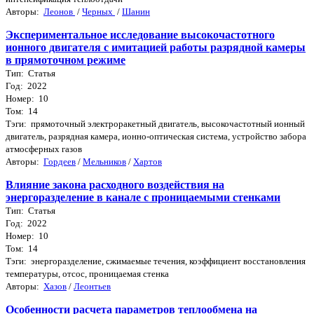
Авторы:
Леонов
/
Черных
/
Шанин
Экспериментальное исследование высокочастотного
ионного двигателя с имитацией работы разрядной камеры
в прямоточном режиме
Тип: Статья
Год: 2022
Номер: 10
Том: 14
Тэги: прямоточный электроракетный двигатель, высокочастотный ионный
двигатель, разрядная камера, ионно-оптическая система, устройство забора
атмосферных газов
Авторы:
Гордеев
/
Мельников
/
Хартов
Влияние закона расходного воздействия на
энергоразделение в канале с проницаемыми стенками
Тип: Статья
Год: 2022
Номер: 10
Том: 14
Тэги: энергоразделение, сжимаемые течения, коэффициент восстановления
температуры, отсос, проницаемая стенка
Авторы:
Хазов
/
Леонтьев
Особенности расчета параметров теплообмена на