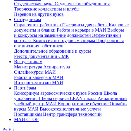
Студенческая наука
Студенческие объединения
Творческие коллективы и клубы
Перевод из других вузов
Сотрудникам
Cправочник работника
IT-сервисы для работы
Кадровые
документы и бланки
Работа и карьера в МАИ
Выборы
и конкурсы на замещение должностей
Эффективный
контракт
Комиссия по трудовым спорам
Профсоюзная
организация работников
Дополнительное образование и курсы
Реестр документации СМК
Выпускникам
Магистратура
Аспирантура
Онлайн-курсы МАИ
Работа и карьера в МАИ
Интернет-магазин МАИ
Партнёрам
Консорциум аэрокосмических вузов России
Школа
управления
Школа сервиса
LEAN-школа
Авиационный
учебный центр МАИ
Корпоративное обучение
Онлайн-
курсы МАИ
Высокотехнологичные услуги
Поставщикам
Центр трансфера технологий
МАИ СТОР
Ру
En