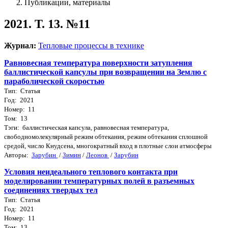
Публикации, материалы
2021. Т. 13. №11
Журнал:
Тепловые процессы в технике
Равновесная температура поверхности затупления
баллистической капсулы при возвращении на Землю с
параболической скоростью
Тип: Статья
Год: 2021
Номер: 11
Том: 13
Тэги: баллистическая капсула, равновесная температура,
свободномолекулярный режим обтекания, режим обтекания сплошной
средой, число Кнудсена, многократный вход в плотные слои атмосферы
Авторы:
Зарубин
/
Зимин
/
Леонов
/
Зарубин
Условия неидеального теплового контакта при
моделировании температурных полей в разъемных
соединениях твердых тел
Тип: Статья
Год: 2021
Номер: 11
Том: 13