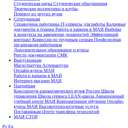
Студенческая наука
Студенческие объединения
Творческие коллективы и клубы
Перевод из других вузов
Сотрудникам
Cправочник работника
IT-сервисы для работы
Кадровые
документы и бланки
Работа и карьера в МАИ
Выборы
и конкурсы на замещение должностей
Эффективный
контракт
Комиссия по трудовым спорам
Профсоюзная
организация работников
Дополнительное образование и курсы
Реестр документации СМК
Выпускникам
Магистратура
Аспирантура
Онлайн-курсы МАИ
Работа и карьера в МАИ
Интернет-магазин МАИ
Партнёрам
Консорциум аэрокосмических вузов России
Школа
управления
Школа сервиса
LEAN-школа
Авиационный
учебный центр МАИ
Корпоративное обучение
Онлайн-
курсы МАИ
Высокотехнологичные услуги
Поставщикам
Центр трансфера технологий
МАИ СТОР
Ру
En