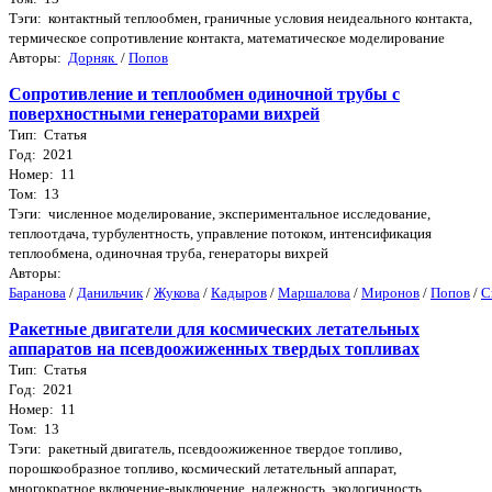
Тэги: контактный теплообмен, граничные условия неидеального контакта,
термическое сопротивление контакта, математическое моделирование
Авторы:
Дорняк
/
Попов
Сопротивление и теплообмен одиночной трубы с
поверхностными генераторами вихрей
Тип: Статья
Год: 2021
Номер: 11
Том: 13
Тэги: численное моделирование, экспериментальное исследование,
теплоотдача, турбулентность, управление потоком, интенсификация
теплообмена, одиночная труба, генераторы вихрей
Авторы:
Баранова
/
Данильчик
/
Жукова
/
Кадыров
/
Маршалова
/
Миронов
/
Попов
/
С
Ракетные двигатели для космических летательных
аппаратов на псевдоожиженных твердых топливах
Тип: Статья
Год: 2021
Номер: 11
Том: 13
Тэги: ракетный двигатель, псевдоожиженное твердое топливо,
порошкообразное топливо, космический летательный аппарат,
многократное включение-выключение, надежность, экологичность