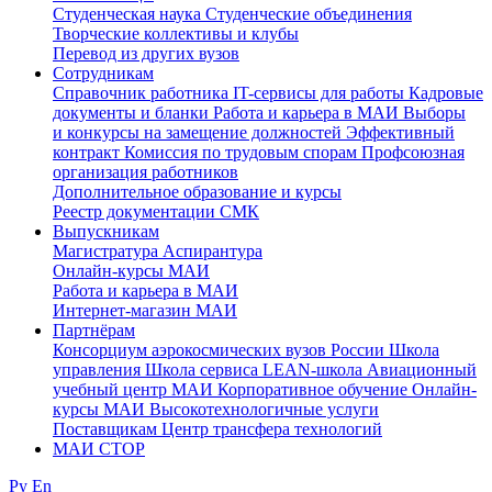
Студенческая наука
Студенческие объединения
Творческие коллективы и клубы
Перевод из других вузов
Сотрудникам
Cправочник работника
IT-сервисы для работы
Кадровые
документы и бланки
Работа и карьера в МАИ
Выборы
и конкурсы на замещение должностей
Эффективный
контракт
Комиссия по трудовым спорам
Профсоюзная
организация работников
Дополнительное образование и курсы
Реестр документации СМК
Выпускникам
Магистратура
Аспирантура
Онлайн-курсы МАИ
Работа и карьера в МАИ
Интернет-магазин МАИ
Партнёрам
Консорциум аэрокосмических вузов России
Школа
управления
Школа сервиса
LEAN-школа
Авиационный
учебный центр МАИ
Корпоративное обучение
Онлайн-
курсы МАИ
Высокотехнологичные услуги
Поставщикам
Центр трансфера технологий
МАИ СТОР
Ру
En