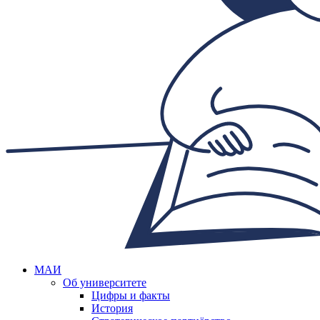
МАИ
Об университете
Цифры и факты
История