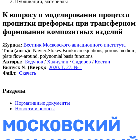
Публикации, материалы
К вопросу о моделировании процесса
пропитки преформы при трансферном
формовании композитных изделий
Журнал:
Вестник Московского авиационного института
Тэги (англ.):
Navier-Stokes-Brinkman equations, porous medium,
plate flow-around, polynomial basis functions
Авторы:
Бодунов
/
Халиулин
/
Сидоров
/
Костин
Выпуск № (Вверх):
2020. Т. 27. № 1
Файл:
Скачать
Разделы
Нормативные документы
Новости и анонсы