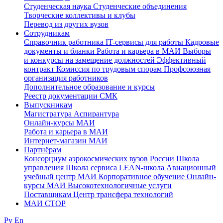
Студенческая наука
Студенческие объединения
Творческие коллективы и клубы
Перевод из других вузов
Сотрудникам
Cправочник работника
IT-сервисы для работы
Кадровые
документы и бланки
Работа и карьера в МАИ
Выборы
и конкурсы на замещение должностей
Эффективный
контракт
Комиссия по трудовым спорам
Профсоюзная
организация работников
Дополнительное образование и курсы
Реестр документации СМК
Выпускникам
Магистратура
Аспирантура
Онлайн-курсы МАИ
Работа и карьера в МАИ
Интернет-магазин МАИ
Партнёрам
Консорциум аэрокосмических вузов России
Школа
управления
Школа сервиса
LEAN-школа
Авиационный
учебный центр МАИ
Корпоративное обучение
Онлайн-
курсы МАИ
Высокотехнологичные услуги
Поставщикам
Центр трансфера технологий
МАИ СТОР
Ру
En