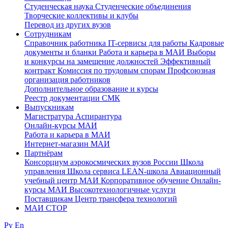
Студенческая наука
Студенческие объединения
Творческие коллективы и клубы
Перевод из других вузов
Сотрудникам
Cправочник работника
IT-сервисы для работы
Кадровые
документы и бланки
Работа и карьера в МАИ
Выборы
и конкурсы на замещение должностей
Эффективный
контракт
Комиссия по трудовым спорам
Профсоюзная
организация работников
Дополнительное образование и курсы
Реестр документации СМК
Выпускникам
Магистратура
Аспирантура
Онлайн-курсы МАИ
Работа и карьера в МАИ
Интернет-магазин МАИ
Партнёрам
Консорциум аэрокосмических вузов России
Школа
управления
Школа сервиса
LEAN-школа
Авиационный
учебный центр МАИ
Корпоративное обучение
Онлайн-
курсы МАИ
Высокотехнологичные услуги
Поставщикам
Центр трансфера технологий
МАИ СТОР
Ру
En