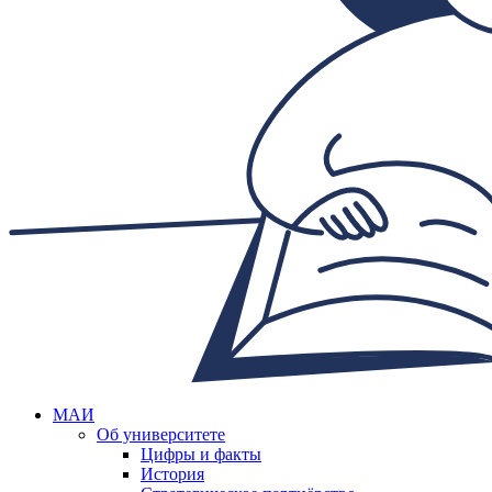
МАИ
Об университете
Цифры и факты
История