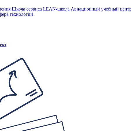
ления
Школа сервиса
LEAN-школа
Авиационный учебный цен
фера технологий
ект