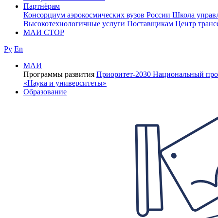
Партнёрам
Консорциум аэрокосмических вузов России
Школа управ
Высокотехнологичные услуги
Поставщикам
Центр транс
МАИ СТОР
Ру
En
МАИ
Программы развития
Приоритет-2030
Национальный про
«Наука и университеты»
Образование