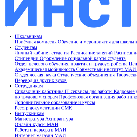
Школьникам
Приёмная комиссия
Обучение и мероприятия для школь
Студентам
Личный кабинет студента
Расписание занятий
Расписани
Стипендии
Оформление социальной карты студента
Отдел целевого обучения, практик и трудоустройства
Цен
Академическая мобильность
Совместный институт МА
Студенческая наука
Студенческие объединения
Творческ
Перевод из других вузов
Сотрудникам
Cправочник работника
IT-сервисы для работы
Кадровые 
по трудовым спорам
Профсоюзная организация работник
Дополнительное образование и курсы
Реестр документации СМК
Выпускникам
Магистратура
Аспирантура
Онлайн-курсы МАИ
Работа и карьера в МАИ
Интернет-магазин МАИ