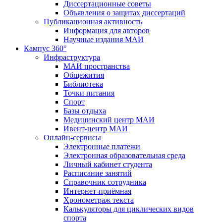
Диссертационные советы
Объявления о защитах диссертаций
Публикационная активность
Информация для авторов
Научные издания МАИ
Кампус 360°
Инфраструктура
МАИ пространства
Общежития
Библиотека
Точки питания
Спорт
Базы отдыха
Медицинский центр МАИ
Ивент-центр МАИ
Онлайн-сервисы
Электронные платежи
Электронная образовательная среда
Личный кабинет студента
Расписание занятий
Справочник сотрудника
Интернет-приёмная
Хронометраж текста
Калькуляторы для циклических видов
спорта