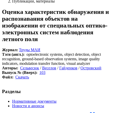
Публикации, материалы
Оценка характеристик обнаружения и
распознавания объектов на
изображении от специальных оптико-
электронных систем наблюдения
летного поля
Журнал:
Труды МАИ
Тэги (англ.):
optoelectronic systems, object detection, object
recognition, ground-based observation systems, image quality
indicators, modulation transfer function, visual analyzer
Авторы:
Сельвесюк
/
Веселов
/
Гайденков
/
Островский
Выпуск № (Вверх):
103
Файл:
Скачать
Разделы
Нормативные документы
Новости и анонсы