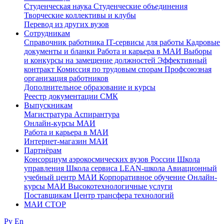
Студенческая наука
Студенческие объединения
Творческие коллективы и клубы
Перевод из других вузов
Сотрудникам
Cправочник работника
IT-сервисы для работы
Кадровые
документы и бланки
Работа и карьера в МАИ
Выборы
и конкурсы на замещение должностей
Эффективный
контракт
Комиссия по трудовым спорам
Профсоюзная
организация работников
Дополнительное образование и курсы
Реестр документации СМК
Выпускникам
Магистратура
Аспирантура
Онлайн-курсы МАИ
Работа и карьера в МАИ
Интернет-магазин МАИ
Партнёрам
Консорциум аэрокосмических вузов России
Школа
управления
Школа сервиса
LEAN-школа
Авиационный
учебный центр МАИ
Корпоративное обучение
Онлайн-
курсы МАИ
Высокотехнологичные услуги
Поставщикам
Центр трансфера технологий
МАИ СТОР
Ру
En