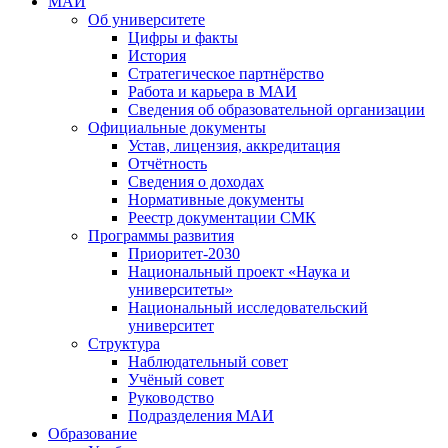
МАИ
Об университете
Цифры и факты
История
Стратегическое партнёрство
Работа и карьера в МАИ
Сведения об образовательной организации
Официальные документы
Устав, лицензия, аккредитация
Отчётность
Сведения о доходах
Нормативные документы
Реестр документации СМК
Программы развития
Приоритет-2030
Национальный проект «Наука и
университеты»
Национальный исследовательский
университет
Структура
Наблюдательный совет
Учёный совет
Руководство
Подразделения МАИ
Образование