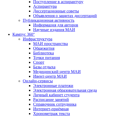
Поступление в аспирантуру
Аспирантура
Диссертационные советы
Объявления о защитах диссертаций
Публикационная активность
Информация для авторов
Научные издания МАИ
Кампус 360°
Инфраструктура
МАИ пространства
Общежития
Библиотека
Точки питания
Спорт
Базы отдыха
Медицинский центр МАИ
Ивент-центр МАИ
Онлайн-сервисы
Электронные платежи
Электронная образовательная среда
Личный кабинет студента
Расписание занятий
Справочник сотрудника
Интернет-приёмная
Хронометраж текста