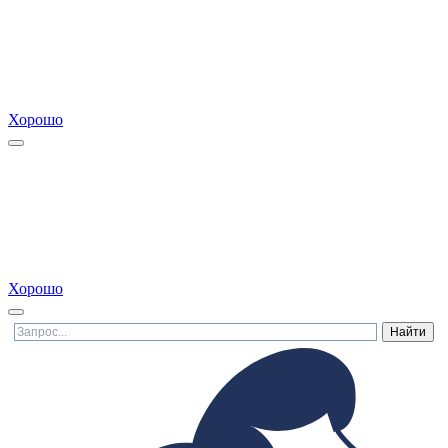
Вероятно, в полях формы имеются ошибки или не все
обязательные поля были заполнены. Пожалуйста,
проверьте форму ещё раз.
Хорошо
Спасибо!
Ваша заявка отправлена!
Хорошо