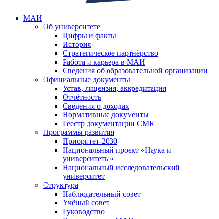
МАИ
Об университете
Цифры и факты
История
Стратегическое партнёрство
Работа и карьера в МАИ
Сведения об образовательной организации
Официальные документы
Устав, лицензия, аккредитация
Отчётность
Сведения о доходах
Нормативные документы
Реестр документации СМК
Программы развития
Приоритет-2030
Национальный проект «Наука и
университеты»
Национальный исследовательский
университет
Структура
Наблюдательный совет
Учёный совет
Руководство