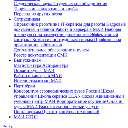
Студенческая наука
Студенческие объединения
Творческие коллективы и клубы
Перевод из других вузов
Сотрудникам
Cправочник работника
IT-сервисы для работы
Кадровые
документы и бланки
Работа и карьера в МАИ
Выборы
и конкурсы на замещение должностей
Эффективный
контракт
Комиссия по трудовым спорам
Профсоюзная
организация работников
Дополнительное образование и курсы
Реестр документации СМК
Выпускникам
Магистратура
Аспирантура
Онлайн-курсы МАИ
Работа и карьера в МАИ
Интернет-магазин МАИ
Партнёрам
Консорциум аэрокосмических вузов России
Школа
управления
Школа сервиса
LEAN-школа
Авиационный
учебный центр МАИ
Корпоративное обучение
Онлайн-
курсы МАИ
Высокотехнологичные услуги
Поставщикам
Центр трансфера технологий
МАИ СТОР
Ру
En