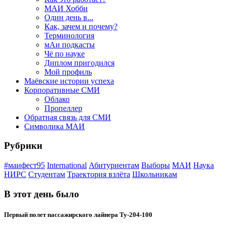
МАИ Хобби
Один день в...
Как, зачем и почему?
Терминология
мАи подкасты
Чё по науке
Диплом пригодился
Мой профиль
Маёвские истории успеха
Корпоративные СМИ
Облако
Пропеллер
Обратная связь для СМИ
Символика МАИ
Рубрики
#маифест95
International
Абитуриентам
Выборы
МАИ
Наука
НИРС
Студентам
Траектория взлёта
Школьникам
В этот день было
Первый полет пассажирского лайнера Ту-204-100