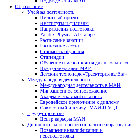
Подразделения МАИ
Образование
Учебная деятельность
Пилотный проект
Институты и филиалы
Направления подготовки
Yandex Physical AI Garage
Расписание занятий
Расписание сессии
Стоимость обучения
Стипендии
Обучение и мероприятия для школьников
Предуниверсарий МАИ
Детский технопарк «Траектория взлёта»
Международная деятельность
Международная деятельность в МАИ
Миграционное сопровождение
Академическая мобильность
Европейское приложение к диплому
Совместный институт МАИ-ШУЦТ
Трудоустройство
Центр карьеры МАИ
Дополнительное профессиональное образование
Повышение квалификации и
переподготовка