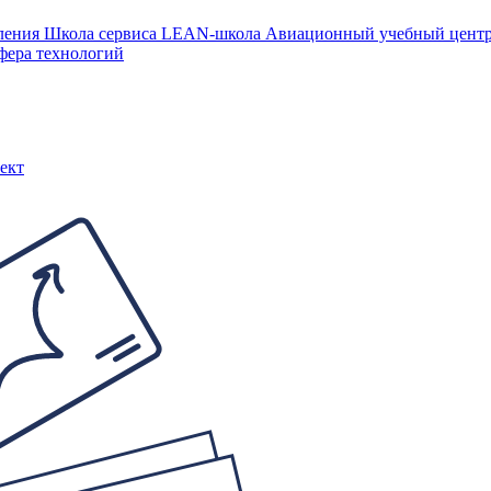
ления
Школа сервиса
LEAN-школа
Авиационный учебный цен
фера технологий
ект