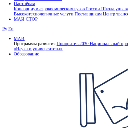
Партнёрам
Консорциум аэрокосмических вузов России
Школа управ
Высокотехнологичные услуги
Поставщикам
Центр транс
МАИ СТОР
Ру
En
МАИ
Программы развития
Приоритет-2030
Национальный про
«Наука и университеты»
Образование