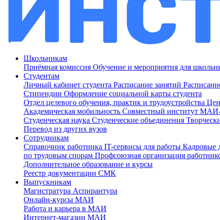
Школьникам
Приёмная комиссия
Обучение и мероприятия для школь
Студентам
Личный кабинет студента
Расписание занятий
Расписани
Стипендии
Оформление социальной карты студента
Отдел целевого обучения, практик и трудоустройства
Цен
Академическая мобильность
Совместный институт МА
Студенческая наука
Студенческие объединения
Творческ
Перевод из других вузов
Сотрудникам
Cправочник работника
IT-сервисы для работы
Кадровые 
по трудовым спорам
Профсоюзная организация работник
Дополнительное образование и курсы
Реестр документации СМК
Выпускникам
Магистратура
Аспирантура
Онлайн-курсы МАИ
Работа и карьера в МАИ
Интернет-магазин МАИ