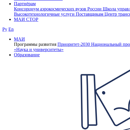
Партнёрам
Консорциум аэрокосмических вузов России
Школа управ
Высокотехнологичные услуги
Поставщикам
Центр транс
МАИ СТОР
Ру
En
МАИ
Программы развития
Приоритет-2030
Национальный про
«Наука и университеты»
Образование