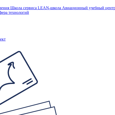
ления
Школа сервиса
LEAN-школа
Авиационный учебный цен
фера технологий
ект