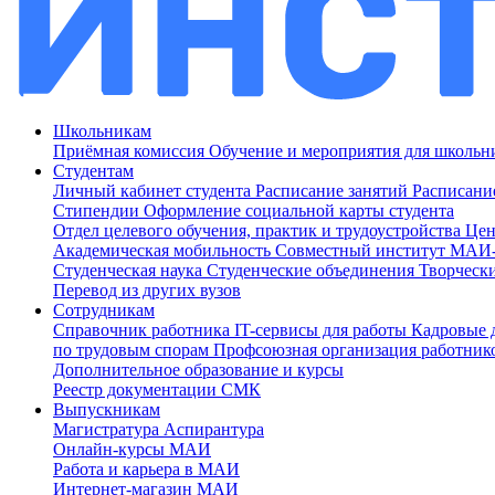
Школьникам
Приёмная комиссия
Обучение и мероприятия для школь
Студентам
Личный кабинет студента
Расписание занятий
Расписани
Стипендии
Оформление социальной карты студента
Отдел целевого обучения, практик и трудоустройства
Цен
Академическая мобильность
Совместный институт МА
Студенческая наука
Студенческие объединения
Творческ
Перевод из других вузов
Сотрудникам
Cправочник работника
IT-сервисы для работы
Кадровые 
по трудовым спорам
Профсоюзная организация работник
Дополнительное образование и курсы
Реестр документации СМК
Выпускникам
Магистратура
Аспирантура
Онлайн-курсы МАИ
Работа и карьера в МАИ
Интернет-магазин МАИ