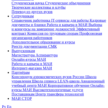
Студенческая наука
Студенческие объединения
Творческие коллективы и клубы
Перевод из других вузов
Сотрудникам
Cправочник работника
IT-сервисы для работы
Кадровые
документы и бланки
Работа и карьера в МАИ
Выборы
и конкурсы на замещение должностей
Эффективный
контракт
Комиссия по трудовым спорам
Профсоюзная
организация работников
Дополнительное образование и курсы
Реестр документации СМК
Выпускникам
Магистратура
Аспирантура
Онлайн-курсы МАИ
Работа и карьера в МАИ
Интернет-магазин МАИ
Партнёрам
Консорциум аэрокосмических вузов России
Школа
управления
Школа сервиса
LEAN-школа
Авиационный
учебный центр МАИ
Корпоративное обучение
Онлайн-
курсы МАИ
Высокотехнологичные услуги
Поставщикам
Центр трансфера технологий
МАИ СТОР
Ру
En