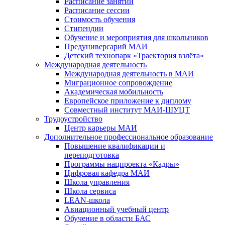
Расписание занятий
Расписание сессии
Стоимость обучения
Стипендии
Обучение и мероприятия для школьников
Предуниверсарий МАИ
Детский технопарк «Траектория взлёта»
Международная деятельность
Международная деятельность в МАИ
Миграционное сопровождение
Академическая мобильность
Европейское приложение к диплому
Совместный институт МАИ-ШУЦТ
Трудоустройство
Центр карьеры МАИ
Дополнительное профессиональное образование
Повышение квалификации и
переподготовка
Программы нацпроекта «Кадры»
Цифровая кафедра МАИ
Школа управления
Школа сервиса
LEAN-школа
Авиационный учебный центр
Обучение в области БАС