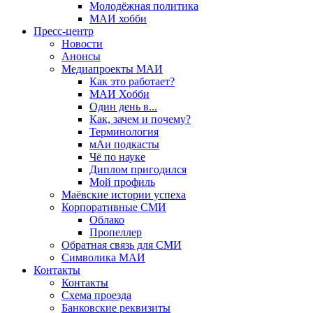
Молодёжная политика
МАИ хобби
Пресс-центр
Новости
Анонсы
Медиапроекты МАИ
Как это работает?
МАИ Хобби
Один день в...
Как, зачем и почему?
Терминология
мАи подкасты
Чё по науке
Диплом пригодился
Мой профиль
Маёвские истории успеха
Корпоративные СМИ
Облако
Пропеллер
Обратная связь для СМИ
Символика МАИ
Контакты
Контакты
Схема проезда
Банковские реквизиты