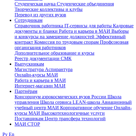
Студенческая наука
Студенческие объединения
Творческие коллективы и клубы
Перевод из других вузов
Сотрудникам
Cправочник работника
IT-сервисы для работы
Кадровые
документы и бланки
Работа и карьера в МАИ
Выборы
и конкурсы на замещение должностей
Эффективный
контракт
Комиссия по трудовым спорам
Профсоюзная
организация работников
Дополнительное образование и курсы
Реестр документации СМК
Выпускникам
Магистратура
Аспирантура
Онлайн-курсы МАИ
Работа и карьера в МАИ
Интернет-магазин МАИ
Партнёрам
Консорциум аэрокосмических вузов России
Школа
управления
Школа сервиса
LEAN-школа
Авиационный
учебный центр МАИ
Корпоративное обучение
Онлайн-
курсы МАИ
Высокотехнологичные услуги
Поставщикам
Центр трансфера технологий
МАИ СТОР
Ру
En