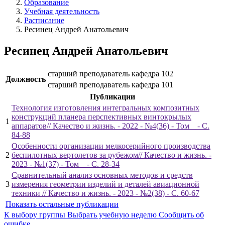
Образование
Учебная деятельность
Расписание
Ресинец Андрей Анатольевич
Ресинец Андрей Анатольевич
старший преподаватель
кафедра 102
Должность
старший преподаватель
кафедра 101
Публикации
Технология изготовления интегральных композитных
конструкций планера перспективных винтокрылых
1
аппаратов// Качество и жизнь. - 2022 - №4(36) - Том _ - С.
84-88
Особенности организации мелкосерийного производства
2
беспилотных вертолетов за рубежом// Качество и жизнь. -
2023 - №1(37) - Том _ - С. 28-34
Сравнительный анализ основных методов и средств
3
измерения геометрии изделий и деталей авиационной
техники // Качество и жизнь. - 2023 - №2(38) - С. 60-67
Показать остальные публикации
К выбору группы
Выбрать учебную неделю
Сообщить об
ошибке