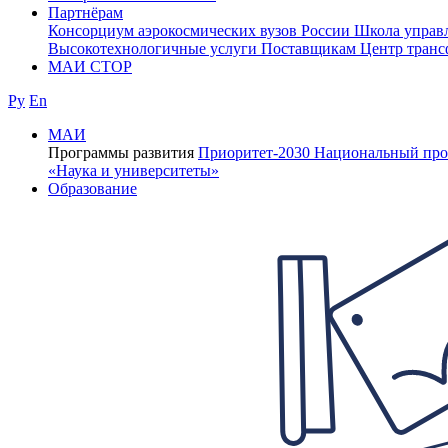
Партнёрам
Консорциум аэрокосмических вузов России
Школа управ
Высокотехнологичные услуги
Поставщикам
Центр транс
МАИ СТОР
Ру
En
МАИ
Программы развития
Приоритет-2030
Национальный про
«Наука и университеты»
Образование