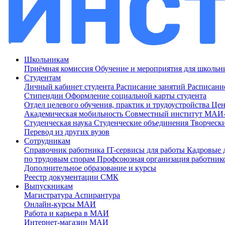
Школьникам
Приёмная комиссия
Обучение и мероприятия для школь
Студентам
Личный кабинет студента
Расписание занятий
Расписани
Стипендии
Оформление социальной карты студента
Отдел целевого обучения, практик и трудоустройства
Цен
Академическая мобильность
Совместный институт МА
Студенческая наука
Студенческие объединения
Творческ
Перевод из других вузов
Сотрудникам
Cправочник работника
IT-сервисы для работы
Кадровые 
по трудовым спорам
Профсоюзная организация работник
Дополнительное образование и курсы
Реестр документации СМК
Выпускникам
Магистратура
Аспирантура
Онлайн-курсы МАИ
Работа и карьера в МАИ
Интернет-магазин МАИ