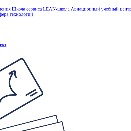
ления
Школа сервиса
LEAN-школа
Авиационный учебный цен
фера технологий
ект