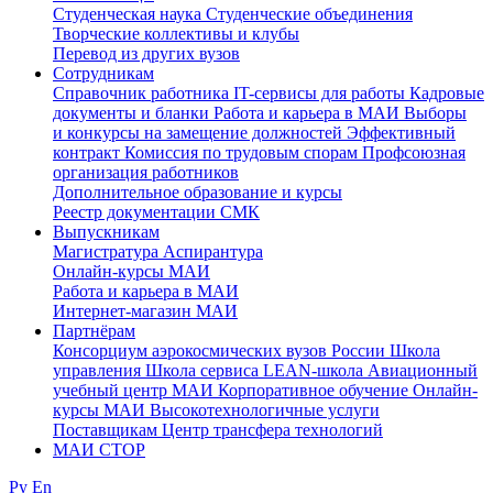
Студенческая наука
Студенческие объединения
Творческие коллективы и клубы
Перевод из других вузов
Сотрудникам
Cправочник работника
IT-сервисы для работы
Кадровые
документы и бланки
Работа и карьера в МАИ
Выборы
и конкурсы на замещение должностей
Эффективный
контракт
Комиссия по трудовым спорам
Профсоюзная
организация работников
Дополнительное образование и курсы
Реестр документации СМК
Выпускникам
Магистратура
Аспирантура
Онлайн-курсы МАИ
Работа и карьера в МАИ
Интернет-магазин МАИ
Партнёрам
Консорциум аэрокосмических вузов России
Школа
управления
Школа сервиса
LEAN-школа
Авиационный
учебный центр МАИ
Корпоративное обучение
Онлайн-
курсы МАИ
Высокотехнологичные услуги
Поставщикам
Центр трансфера технологий
МАИ СТОР
Ру
En