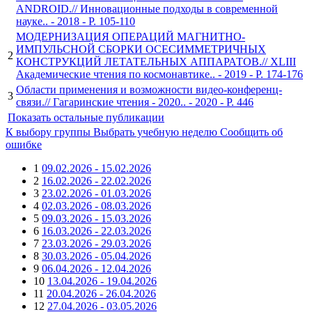
ANDROID.// Инновационные подходы в современной
науке.. - 2018 - P. 105-110
МОДЕРНИЗАЦИЯ ОПЕРАЦИЙ МАГНИТНО-
ИМПУЛЬСНОЙ СБОРКИ ОСЕСИММЕТРИЧНЫХ
2
КОНСТРУКЦИЙ ЛЕТАТЕЛЬНЫХ АППАРАТОВ.// XLIII
Академические чтения по космонавтике.. - 2019 - P. 174-176
Области применения и возможности видео-конференц-
3
связи.// Гагаринские чтения - 2020.. - 2020 - P. 446
Показать остальные публикации
К выбору группы
Выбрать учебную неделю
Сообщить об
ошибке
1
09.02.2026 - 15.02.2026
2
16.02.2026 - 22.02.2026
3
23.02.2026 - 01.03.2026
4
02.03.2026 - 08.03.2026
5
09.03.2026 - 15.03.2026
6
16.03.2026 - 22.03.2026
7
23.03.2026 - 29.03.2026
8
30.03.2026 - 05.04.2026
9
06.04.2026 - 12.04.2026
10
13.04.2026 - 19.04.2026
11
20.04.2026 - 26.04.2026
12
27.04.2026 - 03.05.2026