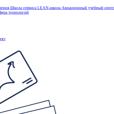
ления
Школа сервиса
LEAN-школа
Авиационный учебный цен
фера технологий
ект