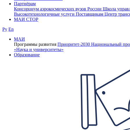
Партнёрам
Консорциум аэрокосмических вузов России
Школа управ
Высокотехнологичные услуги
Поставщикам
Центр транс
МАИ СТОР
Ру
En
МАИ
Программы развития
Приоритет-2030
Национальный про
«Наука и университеты»
Образование