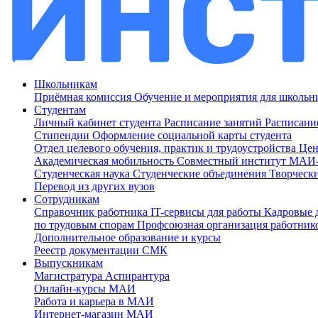
Школьникам
Приёмная комиссия
Обучение и мероприятия для школь
Студентам
Личный кабинет студента
Расписание занятий
Расписани
Стипендии
Оформление социальной карты студента
Отдел целевого обучения, практик и трудоустройства
Цен
Академическая мобильность
Совместный институт МА
Студенческая наука
Студенческие объединения
Творческ
Перевод из других вузов
Сотрудникам
Cправочник работника
IT-сервисы для работы
Кадровые 
по трудовым спорам
Профсоюзная организация работник
Дополнительное образование и курсы
Реестр документации СМК
Выпускникам
Магистратура
Аспирантура
Онлайн-курсы МАИ
Работа и карьера в МАИ
Интернет-магазин МАИ