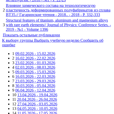
Влияние химического состава на технологическую
2
пластичность деформированных полуфабрикатов из сплава
ВТ35.// Гагаринские чтения - 2018.. - 2018 - P. 332-333
Structural features of titanium, aluminum and magnesium alloys
3
with rare earth elements// Journal of Physics: Conference Series. -
2019 - №1 - Volume 1396
Показать остальные публикации
К выбору группы
Выбрать учебную неделю
Сообщить об
ошибке
1
09.02.2026 - 15.02.2026
2
16.02.2026 - 22.02.2026
3
23.02.2026 - 01.03.2026
4
02.03.2026 - 08.03.2026
5
09.03.2026 - 15.03.2026
6
16.03.2026 - 22.03.2026
7
23.03.2026 - 29.03.2026
8
30.03.2026 - 05.04.2026
9
06.04.2026 - 12.04.2026
10
13.04.2026 - 19.04.2026
11
20.04.2026 - 26.04.2026
12
27.04.2026 - 03.05.2026
13
04.05.2026 - 10.05.2026
14
11.05.2026 - 17.05.2026