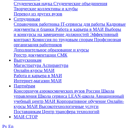
Студенческая наука
Студенческие объединения
Творческие коллективы и клубы
Перевод из других вузов
Сотрудникам
Cправочник работника
IT-сервисы для работы
Кадровые
документы и бланки
Работа и карьера в МАИ
Выборы
и конкурсы на замещение должностей
Эффективный
контракт
Комиссия по трудовым спорам
Профсоюзная
организация работников
Дополнительное образование и курсы
Реестр документации СМК
Выпускникам
Магистратура
Аспирантура
Онлайн-курсы МАИ
Работа и карьера в МАИ
Интернет-магазин МАИ
Партнёрам
Консорциум аэрокосмических вузов России
Школа
управления
Школа сервиса
LEAN-школа
Авиационный
учебный центр МАИ
Корпоративное обучение
Онлайн-
курсы МАИ
Высокотехнологичные услуги
Поставщикам
Центр трансфера технологий
МАИ СТОР
Ру
En