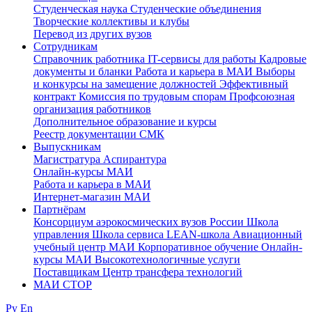
Студенческая наука
Студенческие объединения
Творческие коллективы и клубы
Перевод из других вузов
Сотрудникам
Cправочник работника
IT-сервисы для работы
Кадровые
документы и бланки
Работа и карьера в МАИ
Выборы
и конкурсы на замещение должностей
Эффективный
контракт
Комиссия по трудовым спорам
Профсоюзная
организация работников
Дополнительное образование и курсы
Реестр документации СМК
Выпускникам
Магистратура
Аспирантура
Онлайн-курсы МАИ
Работа и карьера в МАИ
Интернет-магазин МАИ
Партнёрам
Консорциум аэрокосмических вузов России
Школа
управления
Школа сервиса
LEAN-школа
Авиационный
учебный центр МАИ
Корпоративное обучение
Онлайн-
курсы МАИ
Высокотехнологичные услуги
Поставщикам
Центр трансфера технологий
МАИ СТОР
Ру
En