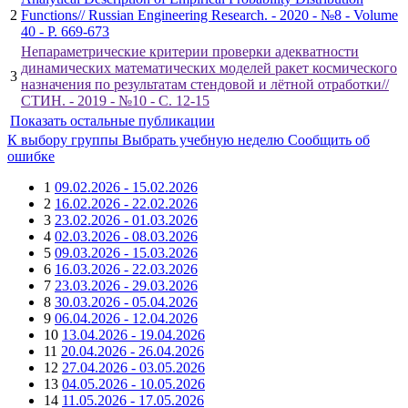
2
Functions// Russian Engineering Research. - 2020 - №8 - Volume
40 - P. 669-673
Непараметрические критерии проверки адекватности
динамических математических моделей ракет космического
3
назначения по результатам стендовой и лётной отработки//
СТИН. - 2019 - №10 - С. 12-15
Показать остальные публикации
К выбору группы
Выбрать учебную неделю
Сообщить об
ошибке
1
09.02.2026 - 15.02.2026
2
16.02.2026 - 22.02.2026
3
23.02.2026 - 01.03.2026
4
02.03.2026 - 08.03.2026
5
09.03.2026 - 15.03.2026
6
16.03.2026 - 22.03.2026
7
23.03.2026 - 29.03.2026
8
30.03.2026 - 05.04.2026
9
06.04.2026 - 12.04.2026
10
13.04.2026 - 19.04.2026
11
20.04.2026 - 26.04.2026
12
27.04.2026 - 03.05.2026
13
04.05.2026 - 10.05.2026
14
11.05.2026 - 17.05.2026