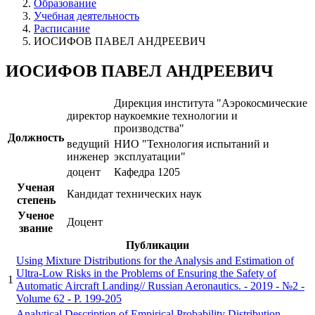
Образование
Учебная деятельность
Расписание
ИОСИФОВ ПАВЕЛ АНДРЕЕВИЧ
ИОСИФОВ ПАВЕЛ АНДРЕЕВИЧ
Дирекция института "Аэрокосмические
директор
наукоемкие технологии и
производства"
Должность
ведущий
НИО "Технология испытаний и
инженер
эксплуатации"
доцент
Кафедра 1205
Ученая
Кандидат технических наук
степень
Ученое
Доцент
звание
Публикации
Using Mixture Distributions for the Analysis and Estimation of
Ultra-Low Risks in the Problems of Ensuring the Safety of
1
Automatic Aircraft Landing// Russian Aeronautics. - 2019 - №2 -
Volume 62 - P. 199-205
Analytical Description of Empirical Probability Distribution