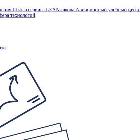
ления
Школа сервиса
LEAN-школа
Авиационный учебный цен
фера технологий
ект