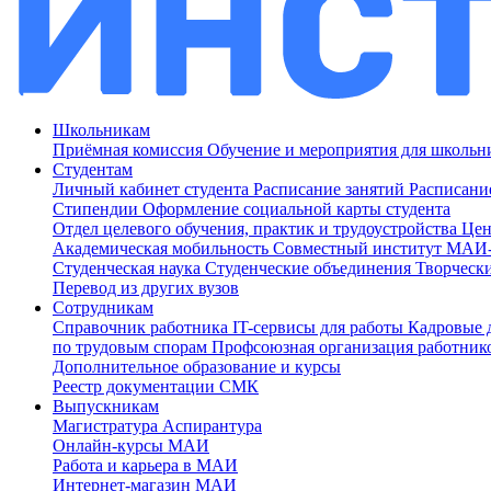
Школьникам
Приёмная комиссия
Обучение и мероприятия для школь
Студентам
Личный кабинет студента
Расписание занятий
Расписани
Стипендии
Оформление социальной карты студента
Отдел целевого обучения, практик и трудоустройства
Цен
Академическая мобильность
Совместный институт МА
Студенческая наука
Студенческие объединения
Творческ
Перевод из других вузов
Сотрудникам
Cправочник работника
IT-сервисы для работы
Кадровые 
по трудовым спорам
Профсоюзная организация работник
Дополнительное образование и курсы
Реестр документации СМК
Выпускникам
Магистратура
Аспирантура
Онлайн-курсы МАИ
Работа и карьера в МАИ
Интернет-магазин МАИ