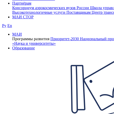
Партнёрам
Консорциум аэрокосмических вузов России
Школа управ
Высокотехнологичные услуги
Поставщикам
Центр транс
МАИ СТОР
Ру
En
МАИ
Программы развития
Приоритет-2030
Национальный про
«Наука и университеты»
Образование