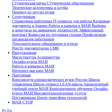
Студенческая наука
Студенческие объединения
Творческие коллективы и клубы
Перевод из других вузов
Сотрудникам
Cправочник работника
IT-сервисы для работы
Кадровые
документы и бланки
Работа и карьера в МАИ
Выборы
и конкурсы на замещение должностей
Эффективный
контракт
Комиссия по трудовым спорам
Профсоюзная
организация работников
Дополнительное образование и курсы
Реестр документации СМК
Выпускникам
Магистратура
Аспирантура
Онлайн-курсы МАИ
Работа и карьера в МАИ
Интернет-магазин МАИ
Партнёрам
Консорциум аэрокосмических вузов России
Школа
управления
Школа сервиса
LEAN-школа
Авиационный
учебный центр МАИ
Корпоративное обучение
Онлайн-
курсы МАИ
Высокотехнологичные услуги
Поставщикам
Центр трансфера технологий
МАИ СТОР
Ру
En