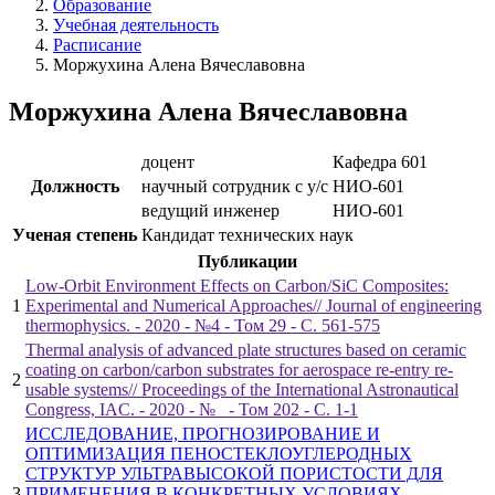
Образование
Учебная деятельность
Расписание
Моржухина Алена Вячеславовна
Моржухина Алена Вячеславовна
доцент
Кафедра 601
Должность
научный сотрудник с у/с
НИО-601
ведущий инженер
НИО-601
Ученая степень
Кандидат технических наук
Публикации
Low-Orbit Environment Effects on Carbon/SiC Composites:
1
Experimental and Numerical Approaches// Journal of engineering
thermophysics. - 2020 - №4 - Том 29 - С. 561-575
Thermal analysis of advanced plate structures based on ceramic
coating on carbon/carbon substrates for aerospace re-entry re-
2
usable systems// Proceedings of the International Astronautical
Congress, IAC. - 2020 - №_ - Том 202 - С. 1-1
ИССЛЕДОВАНИЕ, ПРОГНОЗИРОВАНИЕ И
ОПТИМИЗАЦИЯ ПЕНОСТЕКЛОУГЛЕРОДНЫХ
СТРУКТУР УЛЬТРАВЫСОКОЙ ПОРИСТОСТИ ДЛЯ
3
ПРИМЕНЕНИЯ В КОНКРЕТНЫХ УСЛОВИЯХ