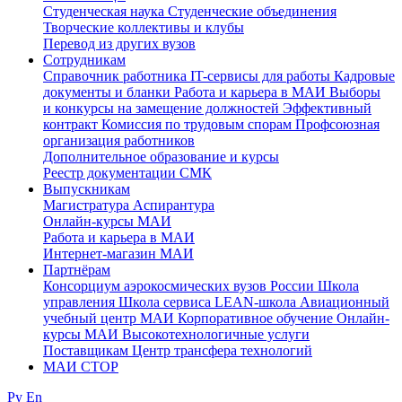
Студенческая наука
Студенческие объединения
Творческие коллективы и клубы
Перевод из других вузов
Сотрудникам
Cправочник работника
IT-сервисы для работы
Кадровые
документы и бланки
Работа и карьера в МАИ
Выборы
и конкурсы на замещение должностей
Эффективный
контракт
Комиссия по трудовым спорам
Профсоюзная
организация работников
Дополнительное образование и курсы
Реестр документации СМК
Выпускникам
Магистратура
Аспирантура
Онлайн-курсы МАИ
Работа и карьера в МАИ
Интернет-магазин МАИ
Партнёрам
Консорциум аэрокосмических вузов России
Школа
управления
Школа сервиса
LEAN-школа
Авиационный
учебный центр МАИ
Корпоративное обучение
Онлайн-
курсы МАИ
Высокотехнологичные услуги
Поставщикам
Центр трансфера технологий
МАИ СТОР
Ру
En