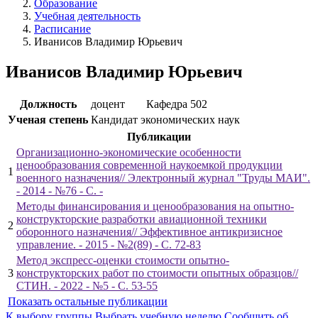
Образование
Учебная деятельность
Расписание
Иванисов Владимир Юрьевич
Иванисов Владимир Юрьевич
Должность
доцент
Кафедра 502
Ученая степень
Кандидат экономических наук
Публикации
Организационно-экономические особенности
ценообразования современной наукоемкой продукции
1
военного назначения// Электронный журнал "Труды МАИ".
- 2014 - №76 - С. -
Методы финансирования и ценообразования на опытно-
конструкторские разработки авиационной техники
2
оборонного назначения// Эффективное антикризисное
управление. - 2015 - №2(89) - С. 72-83
Метод экспресс-оценки стоимости опытно-
3
конструкторских работ по стоимости опытных образцов//
СТИН. - 2022 - №5 - С. 53-55
Показать остальные публикации
К выбору группы
Выбрать учебную неделю
Сообщить об