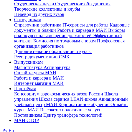
Студенческая наука
Студенческие объединения
Творческие коллективы и клубы
Перевод из других вузов
Сотрудникам
Cправочник работника
IT-сервисы для работы
Кадровые
документы и бланки
Работа и карьера в МАИ
Выборы
и конкурсы на замещение должностей
Эффективный
контракт
Комиссия по трудовым спорам
Профсоюзная
организация работников
Дополнительное образование и курсы
Реестр документации СМК
Выпускникам
Магистратура
Аспирантура
Онлайн-курсы МАИ
Работа и карьера в МАИ
Интернет-магазин МАИ
Партнёрам
Консорциум аэрокосмических вузов России
Школа
управления
Школа сервиса
LEAN-школа
Авиационный
учебный центр МАИ
Корпоративное обучение
Онлайн-
курсы МАИ
Высокотехнологичные услуги
Поставщикам
Центр трансфера технологий
МАИ СТОР
Ру
En