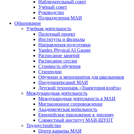
Наблюдательный совет
Учёный совет
Руководство
Подразделения МАИ
Образование
Учебная деятельность
Пилотный проект
Институты и филиалы
Направления подготовки
Yandex Physical AI Garage
Расписание занятий
Расписание сессии
Стоимость обучения
Стипендии
Обучение и мероприятия для школьников
Предуниверсарий МАИ
Детский технопарк «Траектория взлёта»
Международная деятельность
Международная деятельность в МАИ
Миграционное сопровождение
Академическая мобильность
Европейское приложение к диплому
Совместный институт МАИ-ШУЦТ
Трудоустройство
Центр карьеры МАИ