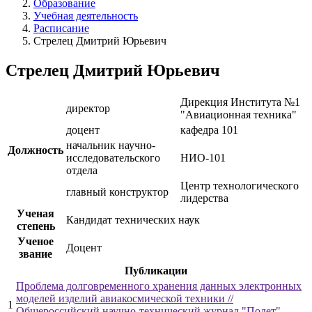
Образование
Учебная деятельность
Расписание
Стрелец Дмитрий Юрьевич
Стрелец Дмитрий Юрьевич
Дирекция Института №1
директор
"Авиационная техника"
доцент
кафедра 101
начальник научно-
Должность
исследовательского
НИО-101
отдела
Центр технологического
главный конструктор
лидерства
Ученая
Кандидат технических наук
степень
Ученое
Доцент
звание
Публикации
Проблема долговременного хранения данных электронных
моделей изделий авиакосмической техники //
1
Общероссийский научно-технический журнал "Полет". -