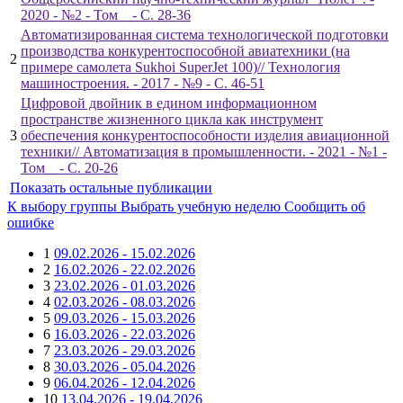
2020 - №2 - Том _ - С. 28-36
Автоматизированная система технологической подготовки
производства конкурентоспособной авиатехники (на
2
примере самолета Sukhoi SuperJet 100)// Технология
машиностроения. - 2017 - №9 - С. 46-51
Цифровой двойник в едином информационном
пространстве жизненного цикла как инструмент
3
обеспечения конкурентоспособности изделия авиационной
техники// Автоматизация в промышленности. - 2021 - №1 -
Том _ - С. 20-26
Показать остальные публикации
К выбору группы
Выбрать учебную неделю
Сообщить об
ошибке
1
09.02.2026 - 15.02.2026
2
16.02.2026 - 22.02.2026
3
23.02.2026 - 01.03.2026
4
02.03.2026 - 08.03.2026
5
09.03.2026 - 15.03.2026
6
16.03.2026 - 22.03.2026
7
23.03.2026 - 29.03.2026
8
30.03.2026 - 05.04.2026
9
06.04.2026 - 12.04.2026
10
13.04.2026 - 19.04.2026