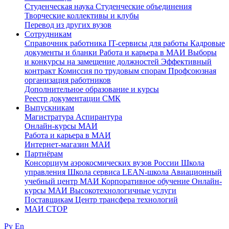
Студенческая наука
Студенческие объединения
Творческие коллективы и клубы
Перевод из других вузов
Сотрудникам
Cправочник работника
IT-сервисы для работы
Кадровые
документы и бланки
Работа и карьера в МАИ
Выборы
и конкурсы на замещение должностей
Эффективный
контракт
Комиссия по трудовым спорам
Профсоюзная
организация работников
Дополнительное образование и курсы
Реестр документации СМК
Выпускникам
Магистратура
Аспирантура
Онлайн-курсы МАИ
Работа и карьера в МАИ
Интернет-магазин МАИ
Партнёрам
Консорциум аэрокосмических вузов России
Школа
управления
Школа сервиса
LEAN-школа
Авиационный
учебный центр МАИ
Корпоративное обучение
Онлайн-
курсы МАИ
Высокотехнологичные услуги
Поставщикам
Центр трансфера технологий
МАИ СТОР
Ру
En