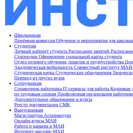
Школьникам
Приёмная комиссия
Обучение и мероприятия для школь
Студентам
Личный кабинет студента
Расписание занятий
Расписани
Стипендии
Оформление социальной карты студента
Отдел целевого обучения, практик и трудоустройства
Цен
Академическая мобильность
Совместный институт МА
Студенческая наука
Студенческие объединения
Творческ
Перевод из других вузов
Сотрудникам
Cправочник работника
IT-сервисы для работы
Кадровые 
по трудовым спорам
Профсоюзная организация работник
Дополнительное образование и курсы
Реестр документации СМК
Выпускникам
Магистратура
Аспирантура
Онлайн-курсы МАИ
Работа и карьера в МАИ
Интернет-магазин МАИ