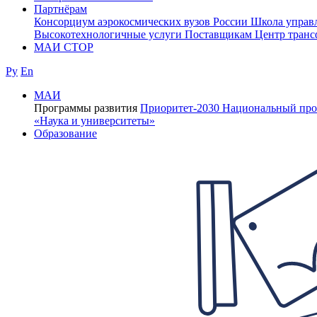
Партнёрам
Консорциум аэрокосмических вузов России
Школа управ
Высокотехнологичные услуги
Поставщикам
Центр транс
МАИ СТОР
Ру
En
МАИ
Программы развития
Приоритет-2030
Национальный про
«Наука и университеты»
Образование