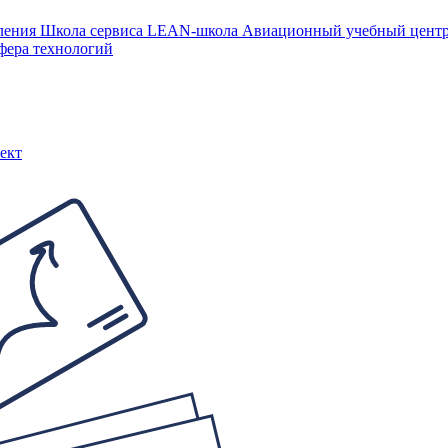
ления
Школа сервиса
LEAN-школа
Авиационный учебный цен
фера технологий
ект