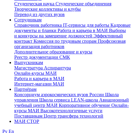
Студенческая наука
Студенческие объединения
Творческие коллективы и клубы
Перевод из других вузов
Сотрудникам
Cправочник работника
IT-сервисы для работы
Кадровые
документы и бланки
Работа и карьера в МАИ
Выборы
и конкурсы на замещение должностей
Эффективный
контракт
Комиссия по трудовым спорам
Профсоюзная
организация работников
Дополнительное образование и курсы
Реестр документации СМК
Выпускникам
Магистратура
Аспирантура
Онлайн-курсы МАИ
Работа и карьера в МАИ
Интернет-магазин МАИ
Партнёрам
Консорциум аэрокосмических вузов России
Школа
управления
Школа сервиса
LEAN-школа
Авиационный
учебный центр МАИ
Корпоративное обучение
Онлайн-
курсы МАИ
Высокотехнологичные услуги
Поставщикам
Центр трансфера технологий
МАИ СТОР
Ру
En